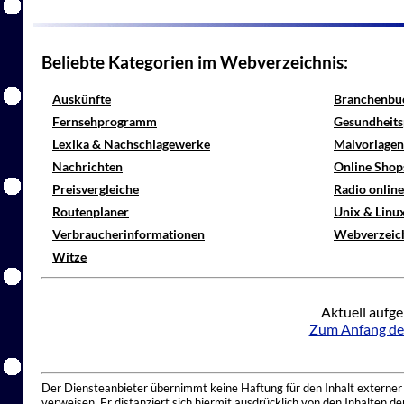
Beliebte Kategorien im Webverzeichnis:
Auskünfte
Branchenbu
Fernsehprogramm
Gesundheits
Lexika & Nachschlagewerke
Malvorlagen
Nachrichten
Online Shop
Preisvergleiche
Radio onlin
Routenplaner
Unix & Linu
Verbraucherinformationen
Webverzeic
Witze
Aktuell aufge
Zum Anfang de
Der Diensteanbieter übernimmt keine Haftung für den Inhalt externer I
verweisen. Er distanziert sich hiermit ausdrücklich von den Inhalten 