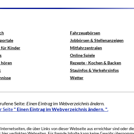
ch
Fahrzeugbörsen
portale
Jobbörsen & Stellenanzeigen
 für Kinder
Mitfahrzentralen
s
Online Spiele
e hören
Rezepte - Kochen & Backen
x
Stauinfos & Verkehrsinfos
hnisse
Wetter
rufene Seite:
Einen Eintrag im Webverzeichnis ändern.
r Seite
" Einen Eintrag im Webverzeichnis ändern. "
.
nternetseiten, die über Links von dieser Webseite aus erreichbar sind oder die
der hier verlinkten Webseiten. Für fremde Inhalte kann keine Gewähr übernomme