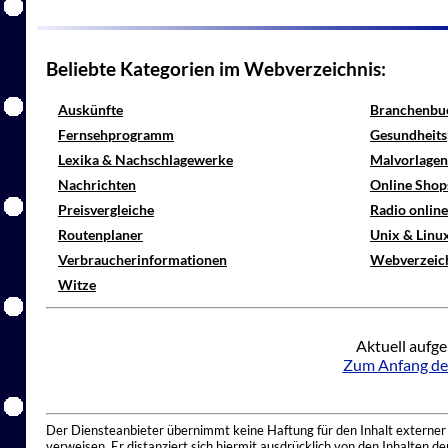
Beliebte Kategorien im Webverzeichnis:
Auskünfte
Branchenbu
Fernsehprogramm
Gesundheits
Lexika & Nachschlagewerke
Malvorlagen
Nachrichten
Online Shop
Preisvergleiche
Radio onlin
Routenplaner
Unix & Linu
Verbraucherinformationen
Webverzeic
Witze
Aktuell aufge
Zum Anfang de
Der Diensteanbieter übernimmt keine Haftung für den Inhalt externer I
verweisen. Er distanziert sich hiermit ausdrücklich von den Inhalten 