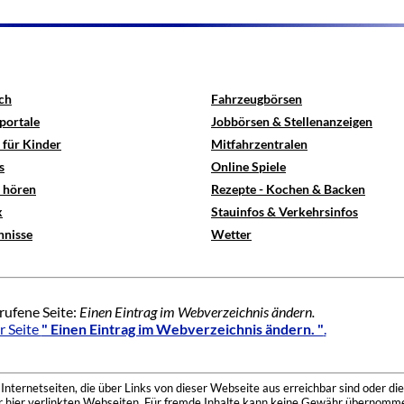
ch
Fahrzeugbörsen
portale
Jobbörsen & Stellenanzeigen
 für Kinder
Mitfahrzentralen
s
Online Spiele
e hören
Rezepte - Kochen & Backen
x
Stauinfos & Verkehrsinfos
hnisse
Wetter
rufene Seite:
Einen Eintrag im Webverzeichnis ändern.
r Seite
" Einen Eintrag im Webverzeichnis ändern. "
.
nternetseiten, die über Links von dieser Webseite aus erreichbar sind oder die
der hier verlinkten Webseiten. Für fremde Inhalte kann keine Gewähr übernomme