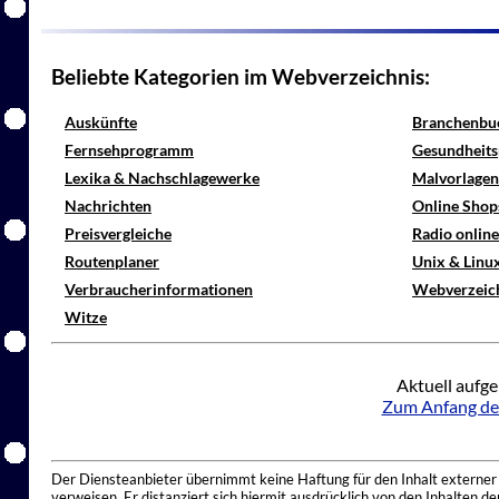
Beliebte Kategorien im Webverzeichnis:
Auskünfte
Branchenbu
Fernsehprogramm
Gesundheits
Lexika & Nachschlagewerke
Malvorlagen
Nachrichten
Online Shop
Preisvergleiche
Radio onlin
Routenplaner
Unix & Linu
Verbraucherinformationen
Webverzeic
Witze
Aktuell aufge
Zum Anfang de
Der Diensteanbieter übernimmt keine Haftung für den Inhalt externer I
verweisen. Er distanziert sich hiermit ausdrücklich von den Inhalten 