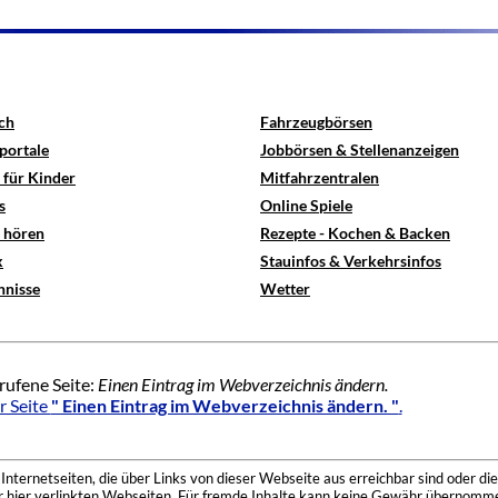
ch
Fahrzeugbörsen
portale
Jobbörsen & Stellenanzeigen
 für Kinder
Mitfahrzentralen
s
Online Spiele
e hören
Rezepte - Kochen & Backen
x
Stauinfos & Verkehrsinfos
hnisse
Wetter
rufene Seite:
Einen Eintrag im Webverzeichnis ändern.
r Seite
" Einen Eintrag im Webverzeichnis ändern. "
.
nternetseiten, die über Links von dieser Webseite aus erreichbar sind oder die
der hier verlinkten Webseiten. Für fremde Inhalte kann keine Gewähr übernomme