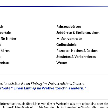
ch
Fahrzeugbörsen
portale
Jobbörsen & Stellenanzeigen
 für Kinder
Mitfahrzentralen
s
Online Spiele
e hören
Rezepte - Kochen & Backen
x
Stauinfos & Verkehrsinfos
hnisse
Wetter
rufene Seite:
Einen Eintrag im Webverzeichnis ändern.
r Seite
" Einen Eintrag im Webverzeichnis ändern. "
.
nternetseiten, die über Links von dieser Webseite aus erreichbar sind oder die
der hier verlinkten Webseiten. Für fremde Inhalte kann keine Gewähr übernomme