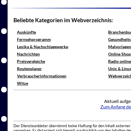
Beliebte Kategorien im Webverzeichnis:
Auskünfte
Branchenbu
Fernsehprogramm
Gesundheits
Lexika & Nachschlagewerke
Malvorlagen
Nachrichten
Online Shop
Preisvergleiche
Radio onlin
Routenplaner
Unix & Linu
Verbraucherinformationen
Webverzeic
Witze
Aktuell aufge
Zum Anfang de
Der Diensteanbieter übernimmt keine Haftung für den Inhalt externer I
verweisen. Er distanziert sich hiermit ausdrücklich von den Inhalten 