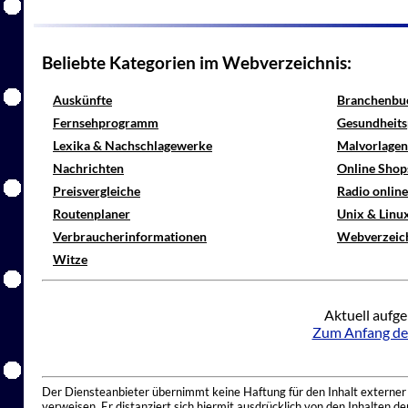
Beliebte Kategorien im Webverzeichnis:
Auskünfte
Branchenbu
Fernsehprogramm
Gesundheits
Lexika & Nachschlagewerke
Malvorlagen
Nachrichten
Online Shop
Preisvergleiche
Radio onlin
Routenplaner
Unix & Linu
Verbraucherinformationen
Webverzeic
Witze
Aktuell aufge
Zum Anfang de
Der Diensteanbieter übernimmt keine Haftung für den Inhalt externer I
verweisen. Er distanziert sich hiermit ausdrücklich von den Inhalten 