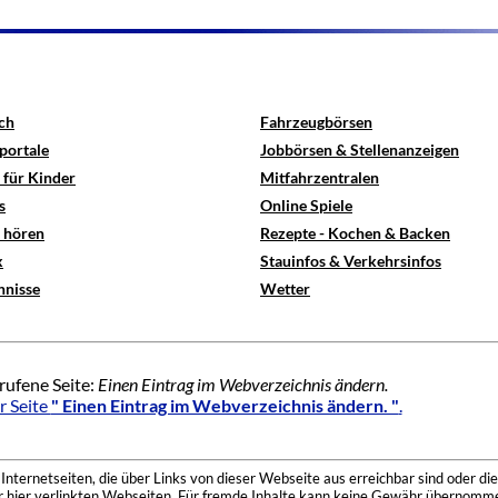
ch
Fahrzeugbörsen
portale
Jobbörsen & Stellenanzeigen
 für Kinder
Mitfahrzentralen
s
Online Spiele
e hören
Rezepte - Kochen & Backen
x
Stauinfos & Verkehrsinfos
hnisse
Wetter
rufene Seite:
Einen Eintrag im Webverzeichnis ändern.
r Seite
" Einen Eintrag im Webverzeichnis ändern. "
.
nternetseiten, die über Links von dieser Webseite aus erreichbar sind oder die
der hier verlinkten Webseiten. Für fremde Inhalte kann keine Gewähr übernomme