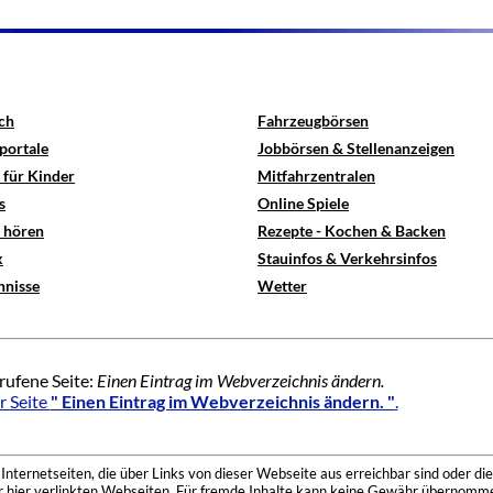
ch
Fahrzeugbörsen
portale
Jobbörsen & Stellenanzeigen
 für Kinder
Mitfahrzentralen
s
Online Spiele
e hören
Rezepte - Kochen & Backen
x
Stauinfos & Verkehrsinfos
hnisse
Wetter
rufene Seite:
Einen Eintrag im Webverzeichnis ändern.
r Seite
" Einen Eintrag im Webverzeichnis ändern. "
.
nternetseiten, die über Links von dieser Webseite aus erreichbar sind oder die
der hier verlinkten Webseiten. Für fremde Inhalte kann keine Gewähr übernomme