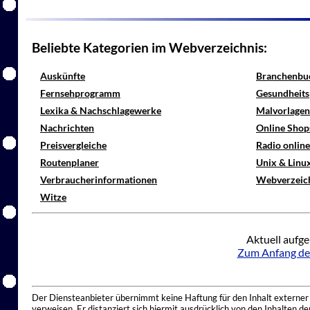
Beliebte Kategorien im Webverzeichnis:
Auskünfte
Branchenbu
Fernsehprogramm
Gesundheits
Lexika & Nachschlagewerke
Malvorlagen
Nachrichten
Online Shop
Preisvergleiche
Radio onlin
Routenplaner
Unix & Linu
Verbraucherinformationen
Webverzeic
Witze
Aktuell aufge
Zum Anfang de
Der Diensteanbieter übernimmt keine Haftung für den Inhalt externer I
verweisen. Er distanziert sich hiermit ausdrücklich von den Inhalten 