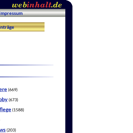
Impressum
nträge
ere
(669)
obby
(673)
flege
(1588)
)
ws
(203)