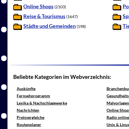
Online Shops
Po
(2103)
Reise & Tourismus
Sp
(1647)
Städte und Gemeinden
Ti
(198)
Beliebte Kategorien im Webverzeichnis:
Auskünfte
Branchenbu
Fernsehprogramm
Gesundheits
Lexika & Nachschlagewerke
Malvorlagen
Nachrichten
Online Shop
Preisvergleiche
Radio onlin
Routenplaner
Unix & Linu