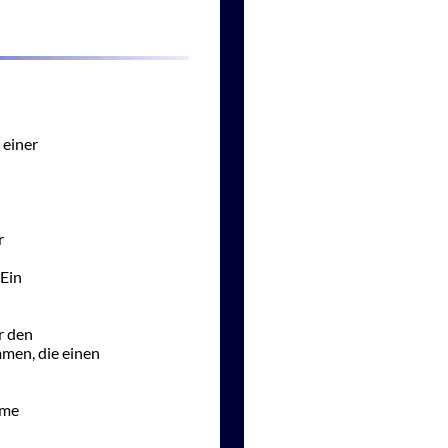
 einer
r
 Ein
r den
men, die einen
hme