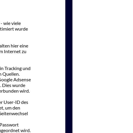
- wie viele
ptimiert wurde
lten hier eine
m Internet zu
in Tracking und
n Quellen.
 Google Adsense
. Dies wurde
erbunden wird.
er User-ID des
et, um den
Seitenwechsel
 Passwort
zugeordnet wird.