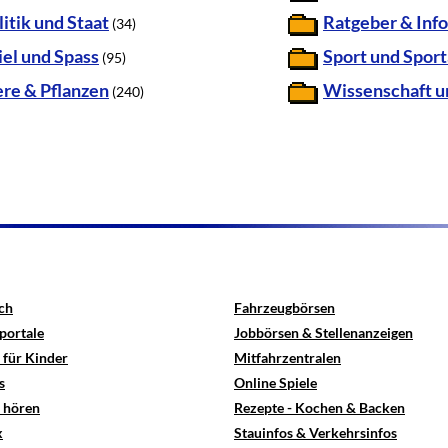
litik und Staat
Ratgeber & Info
(34)
iel und Spass
Sport und Spor
(95)
ere & Pflanzen
Wissenschaft u
(240)
ch
Fahrzeugbörsen
portale
Jobbörsen & Stellenanzeigen
 für Kinder
Mitfahrzentralen
s
Online Spiele
e hören
Rezepte - Kochen & Backen
x
Stauinfos & Verkehrsinfos