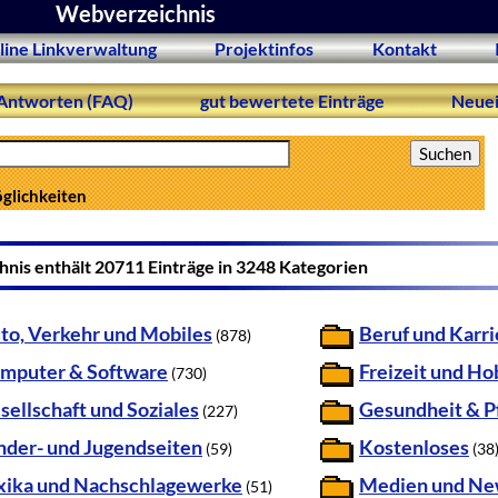
Webverzeichnis
line Linkverwaltung
Projektinfos
Kontakt
Antworten (FAQ)
gut bewertete Einträge
Neuei
öglichkeiten
nis enthält 20711 Einträge in 3248 Kategorien
to, Verkehr und Mobiles
Beruf und Karri
(878)
mputer & Software
Freizeit und H
(730)
sellschaft und Soziales
Gesundheit & P
(227)
nder- und Jugendseiten
Kostenloses
(59)
(38
xika und Nachschlagewerke
Medien und Ne
(51)