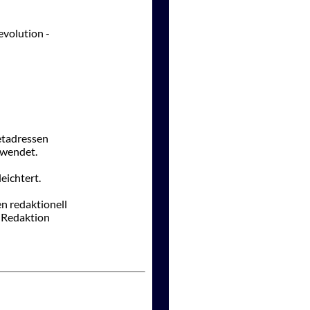
evolution -
etadressen
rwendet.
eichtert.
n redaktionell
n Redaktion