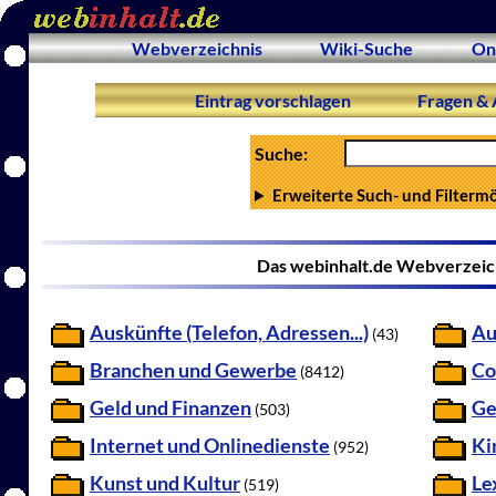
Webverzeichnis
Wiki-Suche
On
Eintrag vorschlagen
Fragen & 
Suche:
Erweiterte Such- und Filterm
Das webinhalt.de Webverzeich
Auskünfte (Telefon, Adressen...)
Au
(43)
Branchen und Gewerbe
Co
(8412)
Geld und Finanzen
Ge
(503)
Internet und Onlinedienste
Ki
(952)
Kunst und Kultur
Le
(519)