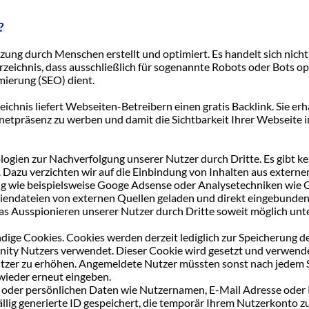
?
zung durch Menschen erstellt und optimiert. Es handelt sich nicht 
zeichnis, dass ausschließlich für sogenannte Robots oder Bots o
mierung (SEO) dient.
chnis liefert Webseiten-Betreibern einen gratis Backlink. Sie erha
rnetpräsenz zu werben und damit die Sichtbarkeit Ihrer Webseite i
logien zur Nachverfolgung unserer Nutzer durch Dritte. Es gibt ke
 Dazu verzichten wir auf die Einbindung von Inhalten aus externe
ng wie beispielsweise Googe Adsense oder Analysetechniken wie
endateien von externen Quellen geladen und direkt eingebunden
as Ausspionieren unserer Nutzer durch Dritte soweit möglich unt
ige Cookies. Cookies werden derzeit lediglich zur Speicherung d
ity Nutzers verwendet. Dieser Cookie wird gesetzt und verwend
tzer zu erhöhen. Angemeldete Nutzer müssten sonst nach jedem 
ieder erneut eingeben.
 oder persönlichen Daten wie Nutzernamen, E-Mail Adresse oder
ufällig generierte ID gespeichert, die temporär Ihrem Nutzerkonto 