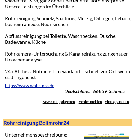
wieder frei wird, ganz ohne überteuerte Notdienstpreise.
Unsere Leistungen im Überblick:
Rohrreinigung Schmelz, Saarlouis, Merzig, Dillingen, Lebach,
Losheim am See, Neunkirchen
Abflussreinigung bei Toilette, Waschbecken, Dusche,
Badewanne, Küche
Rohrkamera-Untersuchung & Kanalreinigung zur genauen
Ursachenanalyse
24h Abfluss-Notdienst im Saarland – schnell vor Ort, wenn
es dringend ist
https://www.whhr-pro.de
Deutschland: 66839 Schmelz
Bewertung abgeben
Fehler melden
Eintrag ändern
Rohrreinigung Belimrohr24
Unternehmensbeschreibung: