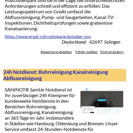
Maschinenpark sind sie in der Lage, die unterschiedlichsten
Anforderungen schnell und effizient zu erfüllen. Das
Leistungsspektrum von GreAt umfasst die
Abflussreinigung, Pump- und Saugarbeiten, Kanal-TV-
Inspektionen, Dichtheitsprüfungen sowie grabenlose
Kanalsanierung.
https://www.great-rohrreinigung.de/ueber-uns
Deutschland: 42697 Solingen
Bewertung abgeben
Fehler melden
Eintrag ändern
24h Notdienst: Rohrreinigung Kanalreinigung
Abflussreinigung
SANINOT® Sanitär Notdienst ist
Ihr zuverlässiger 24h Klempner für
bundesweite Notdienste in den
Bereichen Rohrreinigung,
Abflussreinigung, Kanalreinigung
an 365 Tage im Jahr. Insbesondere
in Städten wie Hamburg, Oldenburg und Bremen. Unser
Service umfasst 24-Stunden-Notdienste für