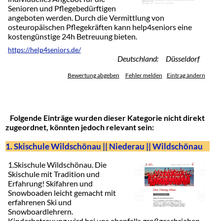
Senioren und Pflegebedürftigen
angeboten werden. Durch die Vermittlung von
osteuropäischen Pflegekräften kann help4seniors eine
kostengünstige 24h Betreuung bieten.
https://help4seniors.de/
Deutschland: Düsseldorf
Bewertung abgeben
Fehler melden
Eintrag ändern
Folgende Einträge wurden dieser Kategorie nicht direkt
zugeordnet, könnten jedoch relevant sein:
1. Skischule Wildschönau || Niederau || Wildschönau
1.Skischule Wildschönau. Die
Skischule mit Tradition und
Erfahrung! Skifahren und
Snowboaden leicht gemacht mit
erfahrenen Ski und
Snowboardlehrern.
Kinderbetreuung wird bei uns ebenfalls großgeschrieben...