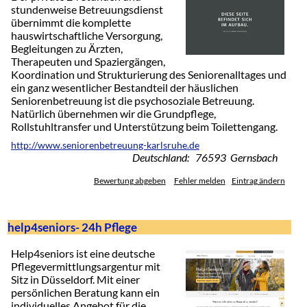
stundenweise Betreuungsdienst
übernimmt die komplette
hauswirtschaftliche Versorgung,
Begleitungen zu Ärzten,
Therapeuten und Spaziergängen,
Koordination und Strukturierung des Seniorenalltages und
ein ganz wesentlicher Bestandteil der häuslichen
Seniorenbetreuung ist die psychosoziale Betreuung.
Natürlich übernehmen wir die Grundpflege,
Rollstuhltransfer und Unterstützung beim Toilettengang.
http://www.seniorenbetreuung-karlsruhe.de
Deutschland: 76593 Gernsbach
Bewertung abgeben
Fehler melden
Eintrag ändern
help4seniors- 24h Pflege
Help4seniors ist eine deutsche
Pflegevermittlungsargentur mit
Sitz in Düsseldorf. Mit einer
persönlichen Beratung kann ein
individuelles Angebot für die