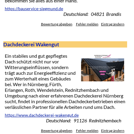
bekommen Sie alles aus einer Hand.
https://bauservice-siegmund.de
Deutschland: 04821 Brandis
Bewertung abgeben
Fehler melden
Eintrag ändern
Dachdeckerei Wakengut
Ein stabiles und gut gepflegtes
Dach schützt nicht nur vor
Witterungseinflüssen, sondern
trägt auch zur Energieeffizienz und
zum Werterhalt eines Gebäudes
bei. Wer in Nürnberg, Fürth,
Erlangen, Roth, Wendelstein, Rednitzhembach und
Umgebung nach einer erfahrenen Dachdeckerei Nürnberg
sucht, findet in professionellen Dachdeckerbetrieben einen
verlässlichen Partner für alle Arbeiten rund ums Dach.
https://www.dachdeckerei-wakengut.de
Deutschland: 91126 Rednitzhembach
Bewertung abgeben
Fehler melden
Eintrag ändern