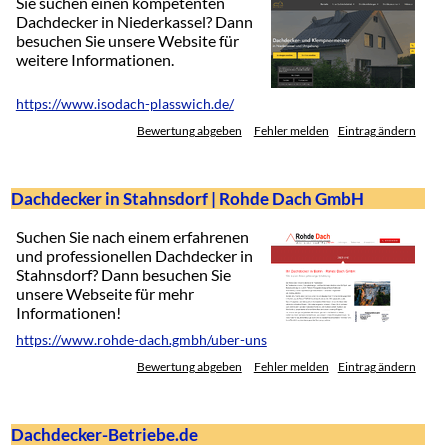
Sie suchen einen kompetenten
Dachdecker in Niederkassel? Dann
besuchen Sie unsere Website für
weitere Informationen.
https://www.isodach-plasswich.de/
Bewertung abgeben
Fehler melden
Eintrag ändern
Dachdecker in Stahnsdorf | Rohde Dach GmbH
Suchen Sie nach einem erfahrenen
und professionellen Dachdecker in
Stahnsdorf? Dann besuchen Sie
unsere Webseite für mehr
Informationen!
https://www.rohde-dach.gmbh/uber-uns
Bewertung abgeben
Fehler melden
Eintrag ändern
Dachdecker-Betriebe.de