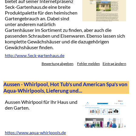
bietet auf seiner Internetpräsenz
5eck-Gartenhaus.de eine breite
Produktpalette für den heimischen
Gartengebrauch an. Dabei sind
unter anderem natürlich
Gartenhäuser im Sortiment zu finden, aber auch die
passenden Schrauben und Eisenwaren. Ebenso lassen sich
komplette Gewächshäuser und die dazugehörigen
Gewächshäuser finden.
http://www.5eck-gartenhaus.de
Bewertung abgeben
Fehler melden
Eintrag ändern
Aussen - Whirlpool, Hot Tub's und American Spa's von
Aqua-Whirlpools, Lieferung und...
Aussen Whirlpool für Ihr Haus und
den Garten.
https://www.aqua-whirlpools.de