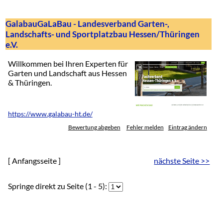
GalabauGaLaBau - Landesverband Garten-,
Landschafts- und Sportplatzbau Hessen/Thüringen
e.V.
Willkommen bei Ihren Experten für
Garten und Landschaft aus Hessen
& Thüringen.
https://www.galabau-ht.de/
Bewertung abgeben
Fehler melden
Eintrag ändern
[ Anfangsseite ]
nächste Seite >>
Springe direkt zu Seite (1 - 5):