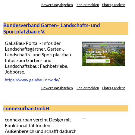
Bewertung abgeben
Fehler melden
Eintrag ändern
Bundesverband Garten-, Landschafts- und
Sportplatzbau e.V.
GaLaBau-Portal - Infos der
Landschaftsgärtner, Garten-,
Landschafts- und Sportplatzbau.
Infos zum Garten- und
Landschaftsbau: Fachbetriebe,
Jobbörse.
https://www.galabau-nrw.de/
Bewertung abgeben
Fehler melden
Eintrag ändern
connexurban GmbH
connexurban vereint Design mit
Funktionalität für den
Außenbereich und schafft dadurch