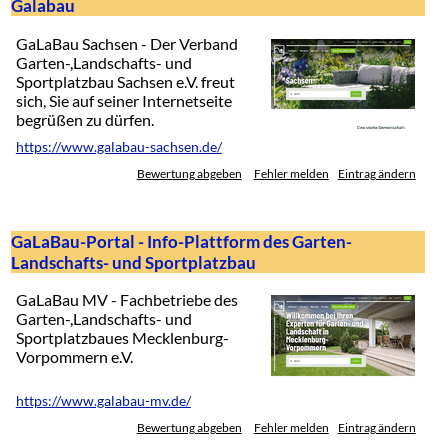
Galabau
GaLaBau Sachsen - Der Verband
Garten-,Landschafts- und
Sportplatzbau Sachsen e.V. freut
sich, Sie auf seiner Internetseite
begrüßen zu dürfen.
https://www.galabau-sachsen.de/
Bewertung abgeben
Fehler melden
Eintrag ändern
GaLaBau-Portal - Info-Plattform des Garten-
Landschafts- und Sportplatzbau
GaLaBau MV - Fachbetriebe des
Garten-,Landschafts- und
Sportplatzbaues Mecklenburg-
Vorpommern e.V.
https://www.galabau-mv.de/
Bewertung abgeben
Fehler melden
Eintrag ändern