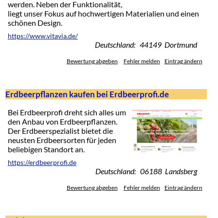
werden. Neben der Funktionalität,
liegt unser Fokus auf hochwertigen Materialien und einen
schönen Design.
https://www.vitavia.de/
Deutschland: 44149 Dortmund
Bewertung abgeben
Fehler melden
Eintrag ändern
Erdbeerpflanzen kaufen bei Erdbeerprofi.de
Bei Erdbeerprofi dreht sich alles um
den Anbau von Erdbeerpflanzen.
Der Erdbeerspezialist bietet die
neusten Erdbeersorten für jeden
beliebigen Standort an.
https://erdbeerprofi.de
Deutschland: 06188 Landsberg
Bewertung abgeben
Fehler melden
Eintrag ändern