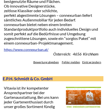
bestgenutzte Räume und Flächen.
Ob innovative Designerstücke,
zeitlose Klassiker oder schlichte,
perfekt abgestimmte Lösungen – connexurban liefert
sämtliches Außenmobiliar für jeden Bedarf.
connexurban bietet neben einem breiten
Standardproduktportfolio auch individuelles Design und
somit perfekt auf die Bedürfnisse und Umgebung
zugeschnittene Lösungen, sowie ein “sorglos Paket” mit
einem connexurban-Projektmanagement.
https://www.connexurban.at/
Österreich: 4656 Kirchham
Bewertung abgeben
Fehler melden
Eintrag ändern
E.P.H. Schmidt & Co. GmbH
Vitavia ist ihr kompetenter
Ansprechpartner bei der
Gartenausstattung. Bei uns kann
jeder Gartenenthusiast durch
unser großes Sortiment fündig