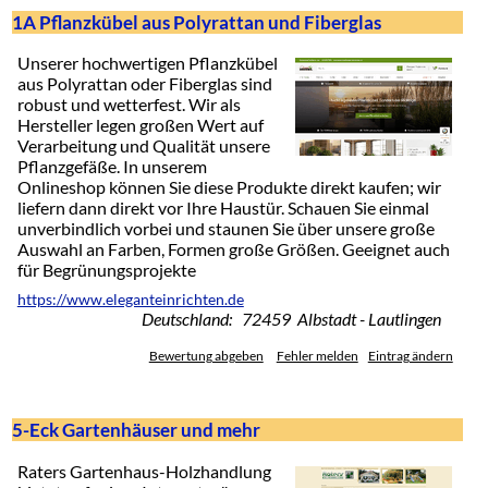
1A Pflanzkübel aus Polyrattan und Fiberglas
Unserer hochwertigen Pflanzkübel
aus Polyrattan oder Fiberglas sind
robust und wetterfest. Wir als
Hersteller legen großen Wert auf
Verarbeitung und Qualität unsere
Pflanzgefäße. In unserem
Onlineshop können Sie diese Produkte direkt kaufen; wir
liefern dann direkt vor Ihre Haustür. Schauen Sie einmal
unverbindlich vorbei und staunen Sie über unsere große
Auswahl an Farben, Formen große Größen. Geeignet auch
für Begrünungsprojekte
https://www.eleganteinrichten.de
Deutschland: 72459 Albstadt - Lautlingen
Bewertung abgeben
Fehler melden
Eintrag ändern
5-Eck Gartenhäuser und mehr
Raters Gartenhaus-Holzhandlung