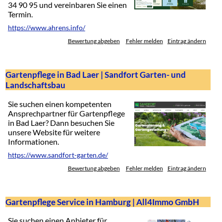
34 90 95 und vereinbaren Sie einen
Termin.
https://www.ahrens.info/
Bewertung abgeben
Fehler melden
Eintrag ändern
Gartenpflege in Bad Laer | Sandfort Garten- und
Landschaftsbau
Sie suchen einen kompetenten
Ansprechpartner für Gartenpflege
in Bad Laer? Dann besuchen Sie
unsere Website für weitere
Informationen.
https://www.sandfort-garten.de/
Bewertung abgeben
Fehler melden
Eintrag ändern
Gartenpflege Service in Hamburg | All4Immo GmbH
Sie suchen einen Anbieter für