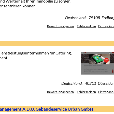
 und Werterhalt Ihrer Immobilie zu sorgen,
konzentrieren können.
Deutschland: 79108 Freibur
Bewertung abgeben
Fehler melden
Eintrag änd
dienstleistungsunternehmen für Catering,
ment.
Deutschland: 40211 Düsseldor
Bewertung abgeben
Fehler melden
Eintrag änd
management A.D.U. Gebäudeservice Urban GmbH