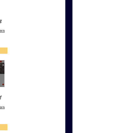
g
ern
f
ern