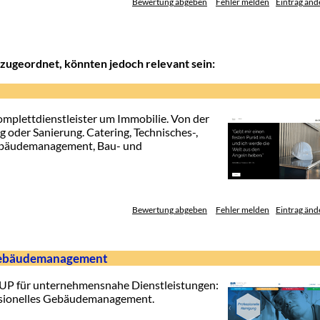
Bewertung abgeben
Fehler melden
Eintrag änd
zugeordnet, könnten jedoch relevant sein:
mplettdienstleister um Immobilie. Von der
 oder Sanierung. Catering, Technisches-,
Gebäudemanagement, Bau- und
Bewertung abgeben
Fehler melden
Eintrag änd
 Gebäudemanagement
OUP für unternehmensnahe Dienstleistungen:
essionelles Gebäudemanagement.