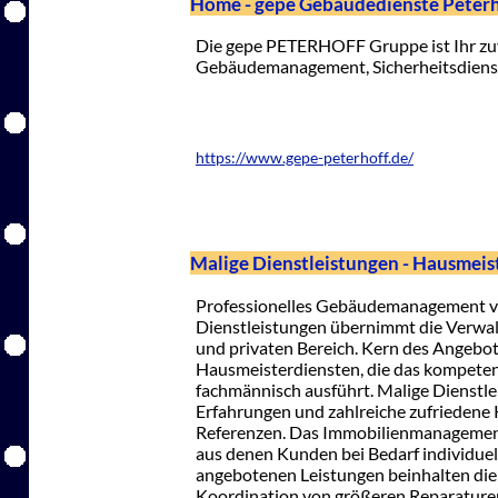
Home - gepe Gebäudedienste Peter
Die gepe PETERHOFF Gruppe ist Ihr zuv
Gebäudemanagement, Sicherheitsdienst
https://www.gepe-peterhoff.de/
Malige Dienstleistungen - Hausmeis
Professionelles Gebäudemanagement 
Dienstleistungen übernimmt die Verwa
und privaten Bereich. Kern des Angebo
Hausmeisterdiensten, die das kompete
fachmännisch ausführt. Malige Dienstle
Erfahrungen und zahlreiche zufriedene 
Referenzen. Das Immobilienmanagement u
aus denen Kunden bei Bedarf individuel
angebotenen Leistungen beinhalten di
Koordination von größeren Reparaturen