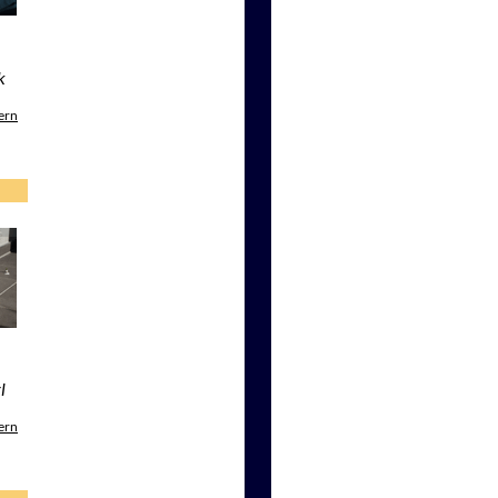
k
ern
l
ern