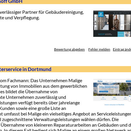
hoff GmbH
erlässiger Partner für Gebäudereinigung,
e und Verpflegung.
Bewertung abgeben
Fehler melden
Eintrag änd
terservice in Dortmund
vom Fachmann: Das Unternehmen Malige
ltung von Immobilien aus dem gewerblichen
tes bildet die Übernahme von
nte Unternehmen zuverlässig und
istungen verfügt bereits über jahrelange
Kunden sowie eine große Liste an
mfasst bei Malige ein vielseitiges Angebot an Serviceleistungen
l zugeschnittene Verwaltungsleistungen wählen dürfen. Die
e Übernahme von kleineren Reparaturarbeiten an Gebäuden und d
. In diesem Fall bedient sich Malige an einem großen Netzwerk a