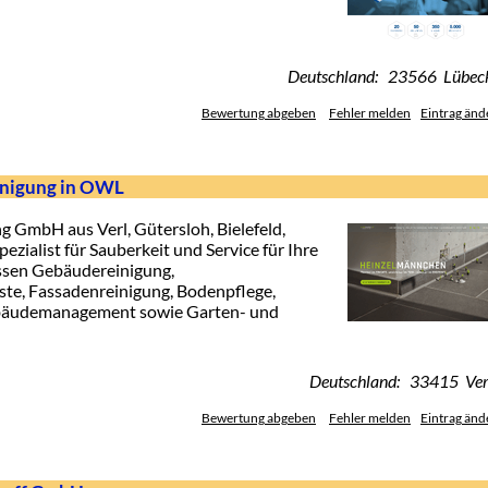
Deutschland: 23566 Lübec
Bewertung abgeben
Fehler melden
Eintrag änd
inigung in OWL
GmbH aus Verl, Gütersloh, Bielefeld,
ezialist für Sauberkeit und Service für Ihre
ssen Gebäudereinigung,
ste, Fassadenreinigung, Bodenpflege,
ebäudemanagement sowie Garten- und
Deutschland: 33415 Ver
Bewertung abgeben
Fehler melden
Eintrag änd