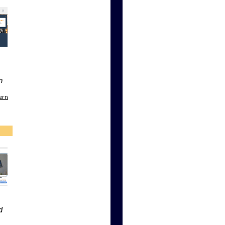
n
ern
d