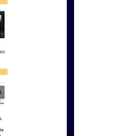
ern
,
ie
n