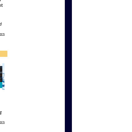
mt
d
ern
g
ern