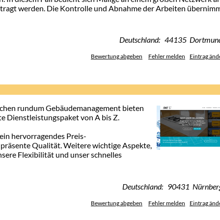
ftragt werden. Die Kontrolle und Abnahme der Arbeiten übernim
Deutschland: 44135 Dortmun
Bewertung abgeben
Fehler melden
Eintrag änd
Sachen rundum Gebäudemanagement bieten
 Dienstleistungspaket von A bis Z.
 ein hervorragendes Preis-
 präsente Qualität. Weitere wichtige Aspekte,
ere Flexibilität und unser schnelles
Deutschland: 90431 Nürnber
Bewertung abgeben
Fehler melden
Eintrag änd