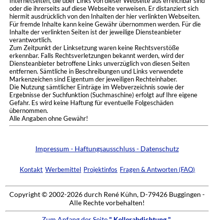
Internetseiten, die über Links von dieser Webseite aus erreichbar sind
oder die ihrerseits auf diese Webseite verweisen. Er distanziert sich
hiermit ausdrücklich von den Inhalten der hier verlinkten Webseiten.
Für fremde Inhalte kann keine Gewähr übernommen werden. Für die
Inhalte der verlinkten Seiten ist der jeweilige Diensteanbieter
verantwortlich.
Zum Zeitpunkt der Linksetzung waren keine Rechtsverstöße
erkennbar. Falls Rechtsverletzungen bekannt werden, wird der
Diensteanbieter betroffene Links unverzüglich von diesen Seiten
entfernen. Sämtliche in Beschreibungen und Links verwendete
Markenzeichen sind Eigentum der jeweiligen Rechteinhaber.
Die Nutzung sämtlicher Einträge im Webverzeichnis sowie der
Ergebnisse der Suchfunktion (Suchmaschine) erfolgt auf Ihre eigene
Gefahr. Es wird keine Haftung für eventuelle Folgeschäden
übernommen.
Alle Angaben ohne Gewähr!
Impressum - Haftungsausschluss - Datenschutz
Kontakt
Werbemittel
Projektinfos
Fragen & Antworten (FAQ)
Copyright © 2002-2026 durch René Kühn, D-79426 Buggingen -
Alle Rechte vorbehalten!
Zum Anfang der Seite
" Kellerabdichtung "
.