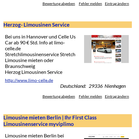
Bewertung abgeben
Fehler melden
Eintrag ändern
Herzog- Limousinen Service
Bei uns in Hannover und Celle Us
Car ab 90 € Std. Info at limo-
celle.de
Stretchlimousinenservice Stretch
Limousine mieten oder
Braunschweig
Herzog Limousinen Service
http://www.limo-celle.de
Deutschland: 29336 Nienhagen
Bewertung abgeben
Fehler melden
Eintrag ändern
Limousine mieten Berlin | Ihr First Class
Limousinenservice myviplimo
Limousine mieten Berlin bei