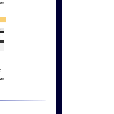
ern
n
ern