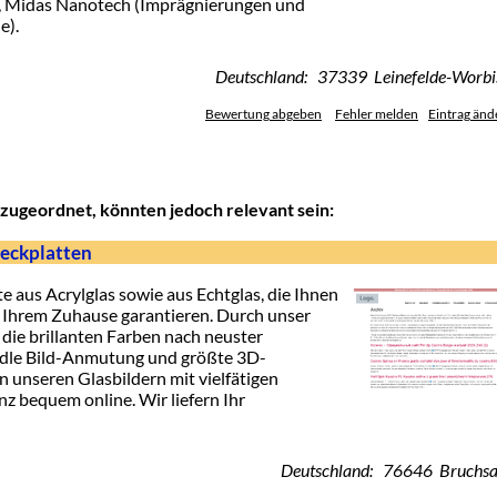
), Midas Nanotech (Imprägnierungen und
e).
Deutschland: 37339 Leinefelde-Worbi
Bewertung abgeben
Fehler melden
Eintrag änd
zugeordnet, könnten jedoch relevant sein:
deckplatten
e aus Acrylglas sowie aus Echtglas, die Ihnen
n Ihrem Zuhause garantieren. Durch unser
die brillanten Farben nach neuster
edle Bild-Anmutung und größte 3D-
on unseren Glasbildern mit vielfätigen
z bequem online. Wir liefern Ihr
Deutschland: 76646 Bruchsa