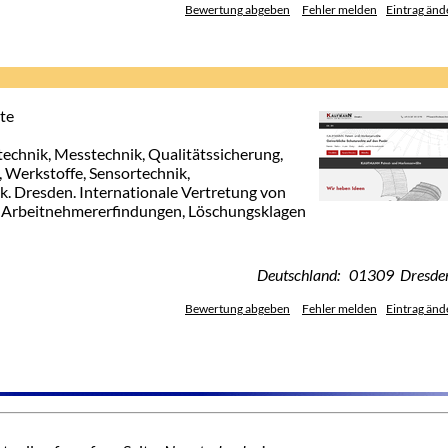
Bewertung abgeben
Fehler melden
Eintrag änd
te
chnik, Messtechnik, Qualitätssicherung,
 Werkstoffe, Sensortechnik,
k. Dresden. Internationale Vertretung von
, Arbeitnehmererfindungen, Löschungsklagen
Deutschland: 01309 Dresde
Bewertung abgeben
Fehler melden
Eintrag änd