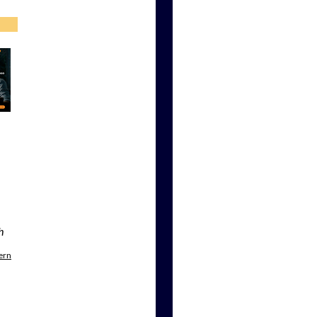
h
ern