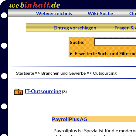
Webverzeichnis
Wiki-Suche
On
Eintrag vorschlagen
Fragen & 
Suche:
Erweiterte Such- und Filterm
=>
=>
Startseite
Branchen und Gewerbe
Outsourcing
IT-Outsourcing
(3)
PayrollPlus AG
Payrollplus ist Spezialist für die mode