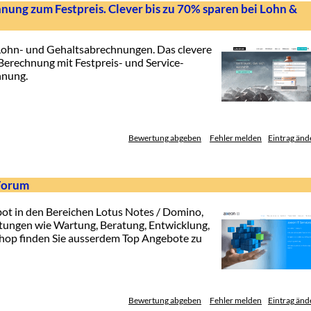
ng zum Festpreis. Clever bis zu 70% sparen bei Lohn &
Lohn- und Gehaltsabrechnungen. Das clevere
Berechnung mit Festpreis- und Service-
hnung.
Bewertung abgeben
Fehler melden
Eintrag änd
 Forum
t in den Bereichen Lotus Notes / Domino,
tungen wie Wartung, Beratung, Entwicklung,
hop finden Sie ausserdem Top Angebote zu
Bewertung abgeben
Fehler melden
Eintrag änd