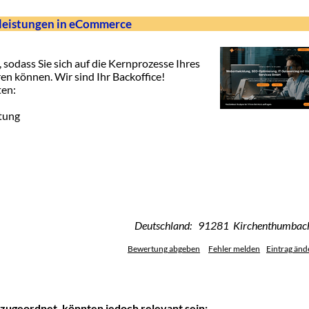
tleistungen in eCommerce
 sodass Sie sich auf die Kernprozesse Ihres
 können. Wir sind Ihr Backoffice!
ten:
tung
Deutschland: 91281 Kirchenthumbac
Bewertung abgeben
Fehler melden
Eintrag änd
zugeordnet, könnten jedoch relevant sein: