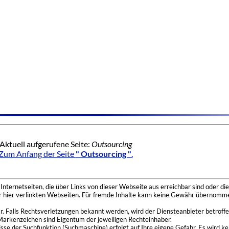
Aktuell aufgerufene Seite:
Outsourcing
Zum Anfang der Seite
" Outsourcing "
.
nternetseiten, die über Links von dieser Webseite aus erreichbar sind oder die
der hier verlinkten Webseiten. Für fremde Inhalte kann keine Gewähr übernomme
 Falls Rechtsverletzungen bekannt werden, wird der Diensteanbieter betroffe
Markenzeichen sind Eigentum der jeweiligen Rechteinhaber.
se der Suchfunktion (Suchmaschine) erfolgt auf Ihre eigene Gefahr. Es wird ke