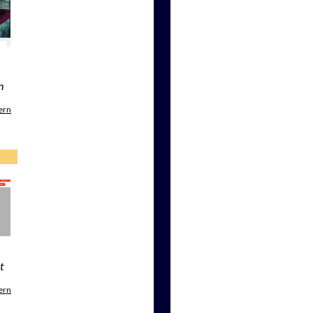
n
ern
t
ern