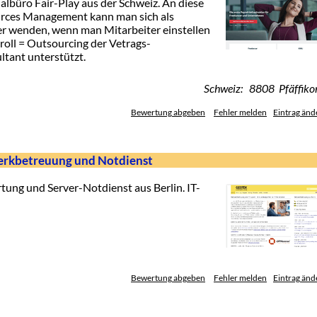
lbüro Fair-Play aus der Schweiz. An diese
rces Management kann man sich als
r wenden, wenn man Mitarbeiter einstellen
yroll = Outsourcing der Vetrags-
ltant unterstützt.
Schweiz: 8808 Pfäffiko
Bewertung abgeben
Fehler melden
Eintrag änd
erkbetreuung und Notdienst
ung und Server-Notdienst aus Berlin. IT-
Bewertung abgeben
Fehler melden
Eintrag änd