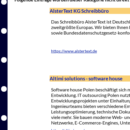
AlsterText KG Schreibbüro
Das Schreibbüro AlsterText ist Deutsch
zweitgrößte Europas. Wir bieten Ihnen 
sowie Bundesdatenschutzgesetz-konfo
https://www.alstertext.de
Altimi solutions - software house
Software house Polen beschäftigt sich
Entwicklung. IT outsourcing Polen nut
Entwicklungsprojekten unter Einhaltung
Ingenieurteams bieten verschiedene Em
Leistungsoptimierung, technische Dok
viele mehr. Sie bauen moderne Web- und
Netzwerke, E-Commerce-Engines, Unter