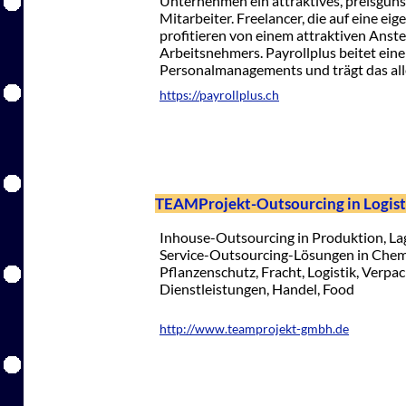
Unternehmen ein attraktives, preisgüns
Mitarbeiter. Freelancer, die auf eine e
profitieren von einem attraktiven Anste
Arbeitsnehmers. Payrollplus beitet ein
Personalmanagements und trägt das alle
https://payrollplus.ch
TEAMProjekt-Outsourcing in Logist
Inhouse-Outsourcing in Produktion, Lage
Service-Outsourcing-Lösungen in Chemi
Pflanzenschutz, Fracht, Logistik, Verpa
Dienstleistungen, Handel, Food
http://www.teamprojekt-gmbh.de