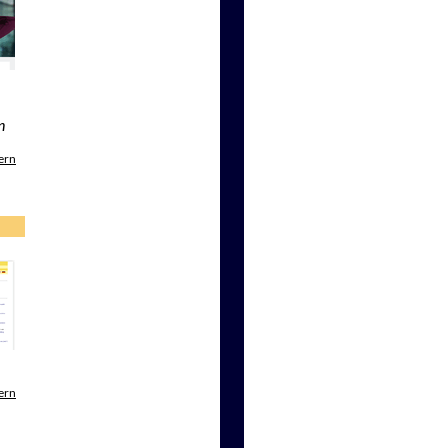
n
ern
ern