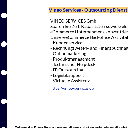
Vineo Services - Outsourcing Diens
VINEO SERVICES GmbH
Sparen Sie Zeit, Kapazitäten sowie Geld,
eCommerce Unternehmens konzentrieren
Unsere eCommerce Backoffice Aktivitä
- Kundenservice
- Rechnungswesen- und Finanzbuchhal
- Onlinemarketing
- Produktmanagement
- Technischer Helpdesk
- IT-Outsourcing
- Logistiksupport
- Virtuelle Assistenz.
https://vineo-services.de
Folgende Einträge wurden dieser Kategorie nicht direkt 