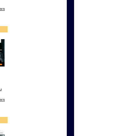
ern
u
ern