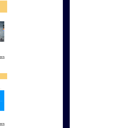
ern
ern