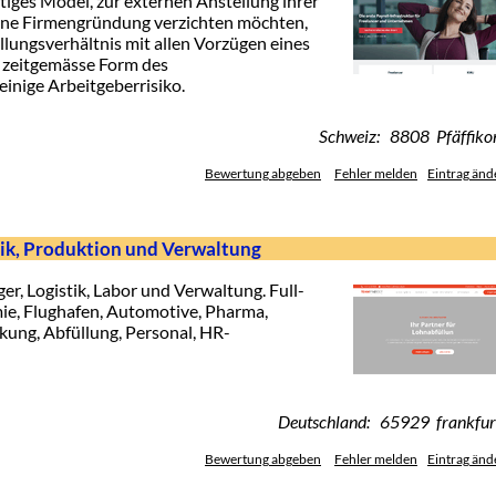
tiges Model, zur externen Anstellung ihrer
igene Firmengründung verzichten möchten,
llungsverhältnis mit allen Vorzügen eines
e zeitgemässe Form des
inige Arbeitgeberrisiko.
Schweiz: 8808 Pfäffiko
Bewertung abgeben
Fehler melden
Eintrag änd
ik, Produktion und Verwaltung
r, Logistik, Labor und Verwaltung. Full-
e, Flughafen, Automotive, Pharma,
ckung, Abfüllung, Personal, HR-
Deutschland: 65929 frankfur
Bewertung abgeben
Fehler melden
Eintrag änd