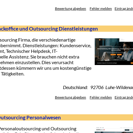
Bewertung abgeben
Fehler melden
Eintrag änd
ckoffice und Outsourcing Dienstleistungen
ourcing Firma, die verschiedenartige
 übernimmt. Dienstleistungen: Kundenservice,
, Technischer Helpdesk, IT-
elle Assistenz. Sie brauchen nicht extra
nehmen einzustellen. Dies verursacht
tattdessen kümmern wir uns um kostengünstige
Tätigkeiten.
Deutschland: 92706 Luhe-Wildena
Bewertung abgeben
Fehler melden
Eintrag änd
 Outsourcing Personalwesen
Personaloutsourcing und Outsourcing