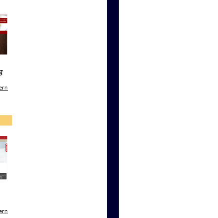
g
ern
ern