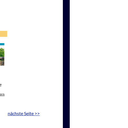
e
ern
nächste Seite >>