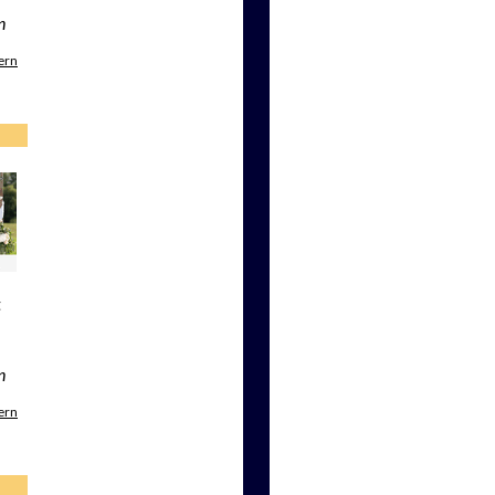
n
ern
t
n
ern