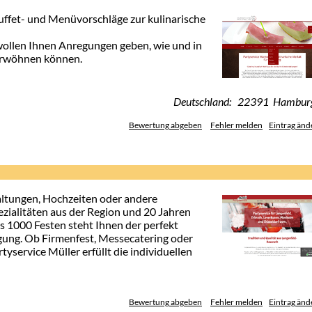
Buffet- und Menüvorschläge zur kulinarische
ollen Ihnen Anregungen geben, wie und in
verwöhnen können.
Deutschland: 22391 Hambur
Bewertung abgeben
Fehler melden
Eintrag änd
taltungen, Hochzeiten oder andere
pezialitäten aus der Region und 20 Jahren
s 1000 Festen steht Ihnen der perfekt
ügung. Ob Firmenfest, Messecatering oder
yservice Müller erfüllt die individuellen
Bewertung abgeben
Fehler melden
Eintrag änd