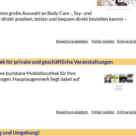
 eine große Auswahl an Body Care -, Toy- und
direkt ansehen, testen und bequem direkt bestellen kannst –
Bewertung abgeben
Fehler melden
Eintrag änd
hek für private und geschäftliche Veranstaltungen
eine buchbare Mobildiscothek für Ihre
ungen. Hauptaugenmerk liegt dabei auf
Bewertung abgeben
Fehler melden
Eintrag änd
rg und Umgebung!