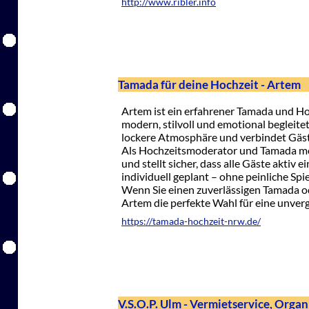
http://www.ribler.info
Tamada für deine Hochzeit - Artem
Artem ist ein erfahrener Tamada und H
modern, stilvoll und emotional begleitet
lockere Atmosphäre und verbindet Gäst
Als Hochzeitsmoderator und Tamada mo
und stellt sicher, dass alle Gäste akti
individuell geplant – ohne peinliche Spi
Wenn Sie einen zuverlässigen Tamada o
Artem die perfekte Wahl für eine unverg
https://tamada-hochzeit-nrw.de/
V.S.O.P. Ulm - Vermietservice, Orga