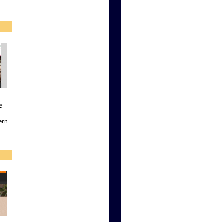
e
ern