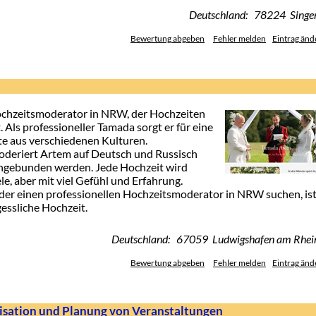
Deutschland: 78224 Singe
Bewertung abgeben
Fehler melden
Eintrag änd
ochzeitsmoderator in NRW, der Hochzeiten
. Als professioneller Tamada sorgt er für eine
e aus verschiedenen Kulturen.
deriert Artem auf Deutsch und Russisch
v eingebunden werden. Jede Hochzeit wird
ele, aber mit viel Gefühl und Erfahrung.
der einen professionellen Hochzeitsmoderator in NRW suchen, is
essliche Hochzeit.
Deutschland: 67059 Ludwigshafen am Rhei
Bewertung abgeben
Fehler melden
Eintrag änd
nisation und Planung von Veranstaltungen