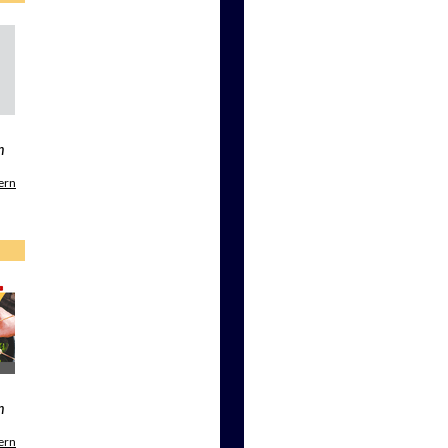
m
ern
m
ern