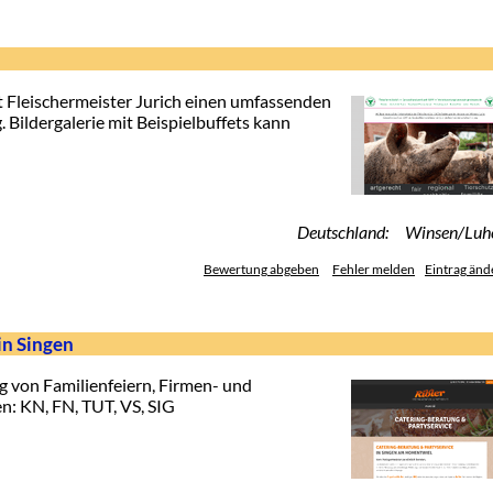
t Fleischermeister Jurich einen umfassenden
Bildergalerie mit Beispielbuffets kann
Deutschland: Winsen/Luh
Bewertung abgeben
Fehler melden
Eintrag änd
in Singen
 von Familienfeiern, Firmen- und
n: KN, FN, TUT, VS, SIG