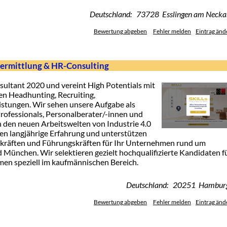
Deutschland: 73728 Esslingen am Necka
Bewertung abgeben
Fehler melden
Eintrag änd
vermittlung & HR-Consulting
sultant 2020 und vereint High Potentials mit
n Headhunting, Recruiting,
istungen. Wir sehen unsere Aufgabe als
ofessionals, Personalberater/-innen und
n den neuen Arbeitswelten von Industrie 4.0
en langjährige Erfahrung und unterstützen
hkräften und Führungskräften für Ihr Unternehmen rund um
 München. Wir selektieren gezielt hochqualifizierte Kandidaten f
men speziell im kaufmännischen Bereich.
Deutschland: 20251 Hambur
Bewertung abgeben
Fehler melden
Eintrag änd