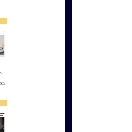
n
ern