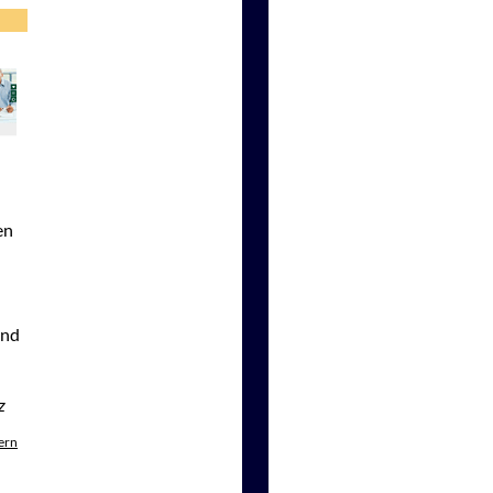
en
und
z
ern