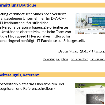
vermittlung Boutique
ratung verbindet TechMinds hoch versierte
mit angesehenen Unternehmen im D-A-CH-
T Headhunter auf ausführliche
e Personalberatung bauen. Zielorientiertes
len Umständen oberste Maxime beim Team von
st die High Speed IT Personalvermittlung. Im
 dringend benötigte IT Fachleute zur Seite gestellt.
Deutschland: 20457 Hambur
Bewertung abgeben
Fehler melden
Eintrag änd
beitszeugnis, Referenz
hostwriterin bietet das Überarbeiten und
eugnissen und Referenzschreiben /