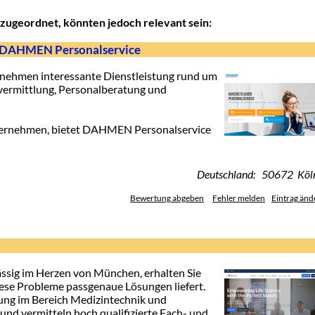
zugeordnet, könnten jedoch relevant sein:
 - DAHMEN Personalservice
ehmen interessante Dienstleistung rund um
svermittlung, Personalberatung und
ternehmen, bietet DAHMEN Personalservice
Deutschland: 50672 Köl
Bewertung abgeben
Fehler melden
Eintrag änd
ssig im Herzen von München, erhalten Sie
diese Probleme passgenaue Lösungen liefert.
lung im Bereich Medizintechnik und
 und vermitteln hoch qualifizierte Fach- und