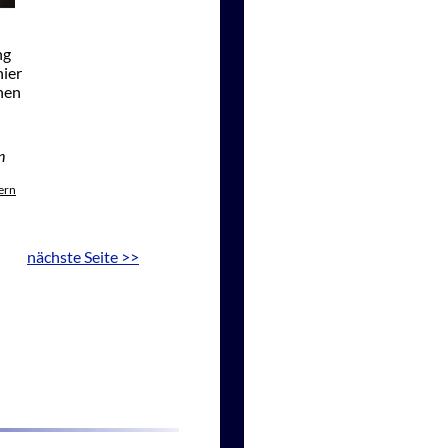
ng
hier
onen
n
ern
nächste Seite >>