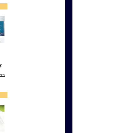
g
ern