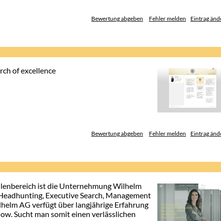
Bewertung abgeben
Fehler melden
Eintrag änd
ch of excellence
Bewertung abgeben
Fehler melden
Eintrag änd
llenbereich ist die Unternehmung Wilhelm
 Headhunting, Executive Search, Management
lhelm AG verfügt über langjährige Erfahrung
w. Sucht man somit einen verlässlichen