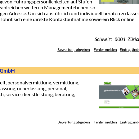
ung von Führungspersönlichkeiten auf Stufen
 zahlreichen weiteren Managementebenen, so
igen Adresse. Um sich ausführlich und individuell beraten zu lasse
 lohnt sich eine direkte Kontaktaufnahme sowie ein Blick online
Schweiz: 8001 Züric
Bewertung abgeben
Fehler melden
Eintrag änd
n GmbH
rbeit, personalvermittlung, vermittlung,
assung, ueberlassung, personal,
, service, dienstleistung, beratung,
Bewertung abgeben
Fehler melden
Eintrag änd