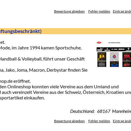
Bewertung abgeben
Fehler melden
Eintrag änd
aftungsbeschränkt)
et.
 Mode, im Jahre 1994 kamen Sportschuhe,
Handball & Volleyball, führt unser Geschäft
a, Jako, Joma, Macron, Derbystar finden Sie
op.de eröffnet.
 den Onlineshop konnten viele Vereine aus dem Umland und
auch vereinzelt Vereine aus der Schweiz, Österreich, Kroatien un
portartikel einkaufen.
Deutschland: 68167 Mannhei
Bewertung abgeben
Fehler melden
Eintrag änd