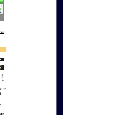
ern
 der
t.
n
ern