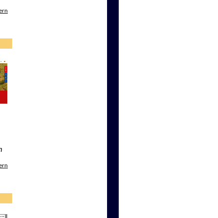
ern
m
ern