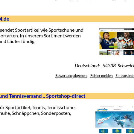
4.de
sendet Sportartikel wie Sportschuhe und
portarten. In unserem Sortiment werden
nd Läufer fündig.
Deutschland: 54338 Schweic
Bewertung abgeben
Fehler melden
Eintrag änd
l und Tennisversand .. Sportshop-direct
ür Sportartikel, Tennis, Tennisschuhe,
chuhe, Schnäppchen, Sonderposten,