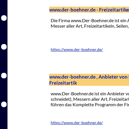
www.der-boehner.de - Freizeitartikel
Die Firma www.Der-Boehner.de ist ein A
Messer aller Art, Freizeitartikeln, Seil
https://www.der-boehner.de/
www.der-boehner.de , Anbieter von S
Freizeitartik
www.Der-Boehner.de ist ein Anbieter vo
schneidet), Messern aller Art, Freizeitar
führen das Komplette Programm der Fir
https://www.der-boehner.de/