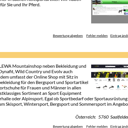
ür Sie und Ihr Pferd.
Bewertung abgeben
Fehler melden
Eintrag änd
SALEWA Mountainshop neben Bekleidung und
nafit, Wild Country und Evolv auch
dem umfasst der Online Shop mit Sitz in
ekleidung für den Bergsport und Sportartikel
ortschuhe für Frauen und Männer in allen
rstklassiges Sortiment an Sport Equipment
rhalle oder Alpinsport. Egal ob Sportbedarf oder Sportausrüstung
m Skisport, Wintersport, Bergsport und Sommersport im Angebo
Österreich: 5760 Saalfelde
Bewertung abgeben
Fehler melden
Eintrag änd