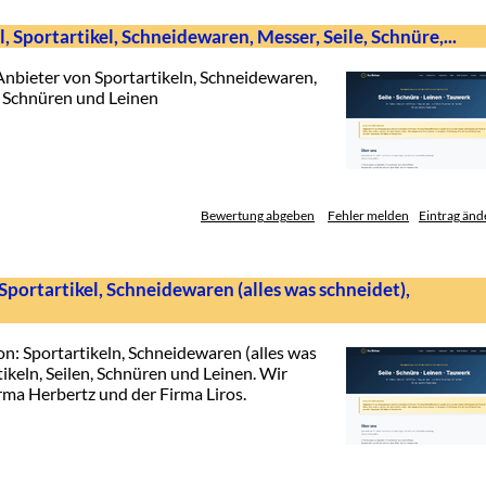
, Sportartikel, Schneidewaren, Messer, Seile, Schnüre,...
nbieter von Sportartikeln, Schneidewaren,
en, Schnüren und Leinen
Bewertung abgeben
Fehler melden
Eintrag änd
portartikel, Schneidewaren (alles was schneidet),
n: Sportartikeln, Schneidewaren (alles was
tikeln, Seilen, Schnüren und Leinen. Wir
ma Herbertz und der Firma Liros.