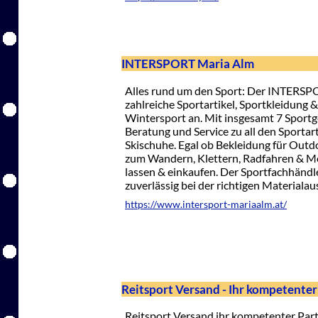
INTERSPORT Maria Alm
Alles rund um den Sport: Der INTERSP
zahlreiche Sportartikel, Sportkleidung
Wintersport an. Mit insgesamt 7 Sport
Beratung und Service zu all den Sporta
Skischuhe. Egal ob Bekleidung für Outd
zum Wandern, Klettern, Radfahren & Mo
lassen & einkaufen. Der Sportfachhändle
zuverlässig bei der richtigen Materialau
https://www.intersport-mariaalm.at/
Reitsport Versand - Ihr kompetenter
Reitsport Versand ihr kompetenter Part