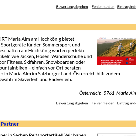
Bewertung abgeben
Fehler melden
Eintrag änd
ORT Maria Alm am Hochkönig bietet
 & Sportgeräte für den Sommersport und
geschäften am Hochkönig warten perfekte
rtikeln wie Jacken, Hosen, Wanderschuhe und
oor Fitness, Skifahren, Snowboarden oder
untainbiken – einfach vor Ort beraten
r in Maria Alm im Salzburger Land, Österreich hilft zudem
swahl im Skiverleih und Radverleih.
Österreich: 5761 Maria Al
Bewertung abgeben
Fehler melden
Eintrag änd
 Partner
ner in Sachen Reitsportartikel! Wir haben