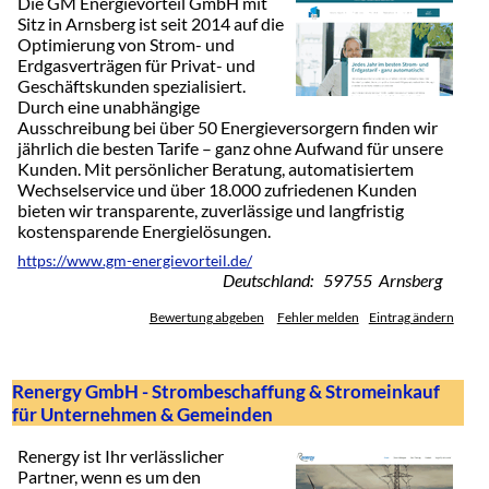
Die GM Energievorteil GmbH mit
Sitz in Arnsberg ist seit 2014 auf die
Optimierung von Strom- und
Erdgasverträgen für Privat- und
Geschäftskunden spezialisiert.
Durch eine unabhängige
Ausschreibung bei über 50 Energieversorgern finden wir
jährlich die besten Tarife – ganz ohne Aufwand für unsere
Kunden. Mit persönlicher Beratung, automatisiertem
Wechselservice und über 18.000 zufriedenen Kunden
bieten wir transparente, zuverlässige und langfristig
kostensparende Energielösungen.
https://www.gm-energievorteil.de/
Deutschland: 59755 Arnsberg
Bewertung abgeben
Fehler melden
Eintrag ändern
Renergy GmbH - Strombeschaffung & Stromeinkauf
für Unternehmen & Gemeinden
Renergy ist Ihr verlässlicher
Partner, wenn es um den