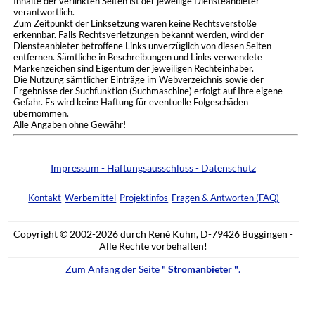
Inhalte der verlinkten Seiten ist der jeweilige Diensteanbieter
verantwortlich.
Zum Zeitpunkt der Linksetzung waren keine Rechtsverstöße
erkennbar. Falls Rechtsverletzungen bekannt werden, wird der
Diensteanbieter betroffene Links unverzüglich von diesen Seiten
entfernen. Sämtliche in Beschreibungen und Links verwendete
Markenzeichen sind Eigentum der jeweiligen Rechteinhaber.
Die Nutzung sämtlicher Einträge im Webverzeichnis sowie der
Ergebnisse der Suchfunktion (Suchmaschine) erfolgt auf Ihre eigene
Gefahr. Es wird keine Haftung für eventuelle Folgeschäden
übernommen.
Alle Angaben ohne Gewähr!
Impressum - Haftungsausschluss - Datenschutz
Kontakt
Werbemittel
Projektinfos
Fragen & Antworten (FAQ)
Copyright © 2002-2026 durch René Kühn, D-79426 Buggingen -
Alle Rechte vorbehalten!
Zum Anfang der Seite
" Stromanbieter "
.