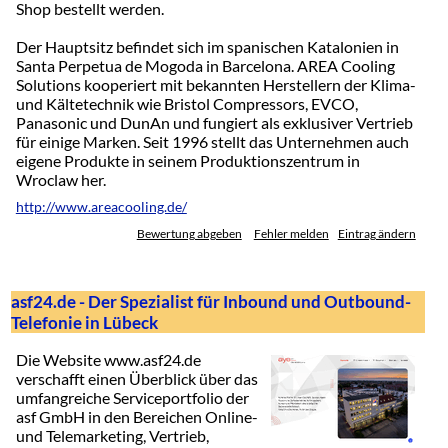
Shop bestellt werden.
Der Hauptsitz befindet sich im spanischen Katalonien in
Santa Perpetua de Mogoda in Barcelona. AREA Cooling
Solutions kooperiert mit bekannten Herstellern der Klima-
und Kältetechnik wie Bristol Compressors, EVCO,
Panasonic und DunAn und fungiert als exklusiver Vertrieb
für einige Marken. Seit 1996 stellt das Unternehmen auch
eigene Produkte in seinem Produktionszentrum in
Wroclaw her.
http://www.areacooling.de/
Bewertung abgeben
Fehler melden
Eintrag ändern
asf24.de - Der Spezialist für Inbound und Outbound-
Telefonie in Lübeck
Die Website www.asf24.de
verschafft einen Überblick über das
umfangreiche Serviceportfolio der
asf GmbH in den Bereichen Online-
und Telemarketing, Vertrieb,