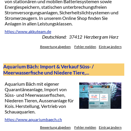
von stationären und mobilen Batteriesystemen sowie
Energiespeichern, statischen unterbrechungsfreien
Stromversorgungsanlagen, Sicherheitslichtsystemen und
Stromerzeugern. In unserem Online Shop finden Sie
Anlagen in allen Leistungsklassen.
https://www.akkuteam.de
Deutschland: 37412 Herzberg am Harz
Bewertung abgeben
Fehler melden
Eintrag ändern
Aquarium Bäch: Import & Verkauf Süss- /
Meerwasserfische und Niedere Tiere,...
Aquarium Bäch mit eigener
Quarantäneanlage, Import von
Süss- und Meerwasserfischen,
Niederen Tieren, Aussenanlage für
Kois. Herstellung, Vertrieb von
Schauaquarien.
https://www.aquariumbaech.ch
Bewertung abgeben
Fehler melden
Eintrag ändern