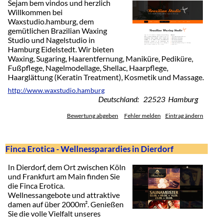
Sejam bem vindos und herzlich
Willkommen bei
Waxstudio.hamburg, dem
gemütlichen Brazilian Waxing
Studio und Nagelstudio in
Hamburg Eidelstedt. Wir bieten
Waxing, Sugaring, Haarentfernung, Maniküre, Pediküre,
Fußpflege, Nagelmodellage, Shellac, Haarpflege,
Haarglättung (Keratin Treatment), Kosmetik und Massage.
http://www.waxstudio.hamburg
Deutschland: 22523 Hamburg
Bewertung abgeben
Fehler melden
Eintrag ändern
Finca Erotica - Wellnessparardies in Dierdorf
In Dierdorf, dem Ort zwischen Köln
und Frankfurt am Main finden Sie
die Finca Erotica.
Wellnessangebote und attraktive
damen auf über 2000m². Genießen
Sie die volle Vielfalt unseres