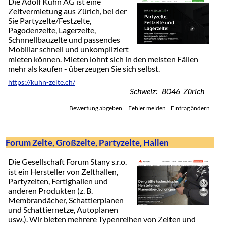
Die Adolf Kuhn AG ist eine
Zeltvermietung aus Zürich, bei der
Sie Partyzelte/Festzelte,
Pagodenzelte, Lagerzelte,
Schnnellbauzelte und passendes
Mobiliar schnell und unkompliziert
mieten können. Mieten lohnt sich in den meisten Fällen
mehr als kaufen - überzeugen Sie sich selbst.
https://kuhn-zelte.ch/
Schweiz: 8046 Zürich
Bewertung abgeben
Fehler melden
Eintrag ändern
Forum Zelte, Großzelte, Partyzelte, Hallen
Die Gesellschaft Forum Stany s.r.o.
ist ein Hersteller von Zelthallen,
Partyzelten, Fertighallen und
anderen Produkten (z. B.
Membrandächer, Schattierplanen
und Schattiernetze, Autoplanen
usw.). Wir bieten mehrere Typenreihen von Zelten und