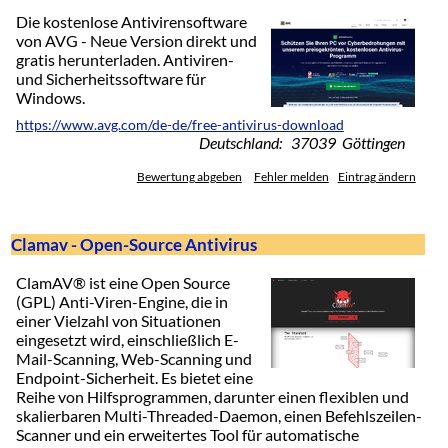
Die kostenlose Antivirensoftware
von AVG - Neue Version direkt und
gratis herunterladen. Antiviren-
und Sicherheitssoftware für
Windows.
https://www.avg.com/de-de/free-antivirus-download
Deutschland: 37039 Göttingen
Bewertung abgeben
Fehler melden
Eintrag ändern
Clamav - Open-Source Antivirus
ClamAV® ist eine Open Source
(GPL) Anti-Viren-Engine, die in
einer Vielzahl von Situationen
eingesetzt wird, einschließlich E-
Mail-Scanning, Web-Scanning und
Endpoint-Sicherheit. Es bietet eine
Reihe von Hilfsprogrammen, darunter einen flexiblen und
skalierbaren Multi-Threaded-Daemon, einen Befehlszeilen-
Scanner und ein erweitertes Tool für automatische