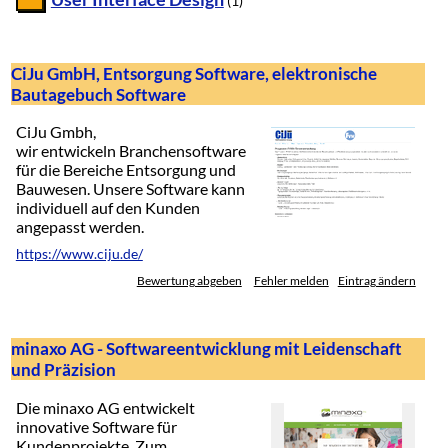
(1)
CiJu GmbH, Entsorgung Software, elektronische
Bautagebuch Software
CiJu Gmbh,
wir entwickeln Branchensoftware
für die Bereiche Entsorgung und
Bauwesen. Unsere Software kann
individuell auf den Kunden
angepasst werden.
https://www.ciju.de/
Bewertung abgeben
Fehler melden
Eintrag ändern
minaxo AG - Softwareentwicklung mit Leidenschaft
und Präzision
Die minaxo AG entwickelt
innovative Software für
Kundenprojekte. Zum