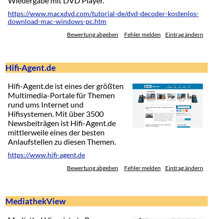
Wiedergabe mit DVD Player.
https://www.macxdvd.com/tutorial-de/dvd-decoder-kostenlos-
download-mac-windows-pc.htm
Bewertung abgeben
Fehler melden
Eintrag ändern
Hifi-Agent.de
Hifi-Agent.de ist eines der größten
Multimedia-Portale für Themen
rund ums Internet und
Hifisystemen. Mit über 3500
Newsbeiträgen ist Hifi-Agent.de
mittlerweile eines der besten
Anlaufstellen zu diesen Themen.
https://www.hifi-agent.de
Bewertung abgeben
Fehler melden
Eintrag ändern
MediathekView