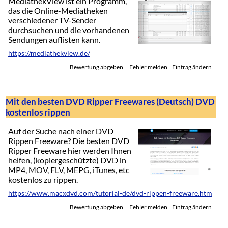
MediathekView ist ein Programm,
das die Online-Mediatheken
verschiedener TV-Sender
durchsuchen und die vorhandenen
Sendungen auflisten kann.
https://mediathekview.de/
Bewertung abgeben
Fehler melden
Eintrag ändern
Mit den besten DVD Ripper Freewares (Deutsch) DVD
kostenlos rippen
Auf der Suche nach einer DVD
Rippen Freeware? Die besten DVD
Ripper Freeware hier werden Ihnen
helfen, (kopiergeschützte) DVD in
MP4, MOV, FLV, MEPG, iTunes, etc
kostenlos zu rippen.
https://www.macxdvd.com/tutorial-de/dvd-rippen-freeware.htm
Bewertung abgeben
Fehler melden
Eintrag ändern