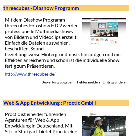
threecubes - Diashow Programm
Mit dem Diashow Programm
threecubes Fotoshow HD 2 werden
professionelle Multimediashows
von Bildern und Videoclips erstellt.
Einfach die Dateien auswählen,
beschriften, Sound
beziehungsweise Hintergrundmusik hinzufügen und mit
Effekten anreichern und schon ist die individuelle Show
fertig zum Präsentieren.
http://www.threecubes.de/
Bewertung abgeben
Fehler melden
Eintrag ändern
Web & App Entwicklung : Proctic GmbH
Proctic ist eine der führenden
Agenturen für Web & App
Entwicklung in Deutschland. Mit
Sitz in Stuttgart, bietet Proctic eine