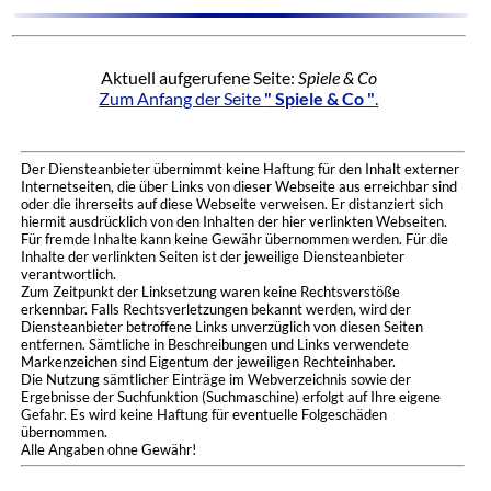
Aktuell aufgerufene Seite:
Spiele & Co
Zum Anfang der Seite
" Spiele & Co "
.
Der Diensteanbieter übernimmt keine Haftung für den Inhalt externer
Internetseiten, die über Links von dieser Webseite aus erreichbar sind
oder die ihrerseits auf diese Webseite verweisen. Er distanziert sich
hiermit ausdrücklich von den Inhalten der hier verlinkten Webseiten.
Für fremde Inhalte kann keine Gewähr übernommen werden. Für die
Inhalte der verlinkten Seiten ist der jeweilige Diensteanbieter
verantwortlich.
Zum Zeitpunkt der Linksetzung waren keine Rechtsverstöße
erkennbar. Falls Rechtsverletzungen bekannt werden, wird der
Diensteanbieter betroffene Links unverzüglich von diesen Seiten
entfernen. Sämtliche in Beschreibungen und Links verwendete
Markenzeichen sind Eigentum der jeweiligen Rechteinhaber.
Die Nutzung sämtlicher Einträge im Webverzeichnis sowie der
Ergebnisse der Suchfunktion (Suchmaschine) erfolgt auf Ihre eigene
Gefahr. Es wird keine Haftung für eventuelle Folgeschäden
übernommen.
Alle Angaben ohne Gewähr!