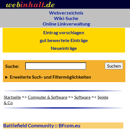
Webverzeichnis
Wiki-Suche
Online Linkverwaltung
Eintrag vorschlagen
gut bewertete Einträge
Neueinträge
Suche:
Erweiterte Such- und Filtermöglichkeiten
=>
=>
=>
Startseite
Computer & Software
Software
Spiele
& Co
Battlefield Community :: BFcom.eu