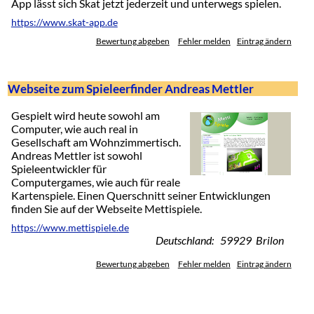
App lässt sich Skat jetzt jederzeit und unterwegs spielen.
https://www.skat-app.de
Bewertung abgeben
Fehler melden
Eintrag ändern
Webseite zum Spieleerfinder Andreas Mettler
Gespielt wird heute sowohl am
Computer, wie auch real in
Gesellschaft am Wohnzimmertisch.
Andreas Mettler ist sowohl
Spieleentwickler für
Computergames, wie auch für reale
Kartenspiele. Einen Querschnitt seiner Entwicklungen
finden Sie auf der Webseite Mettispiele.
https://www.mettispiele.de
Deutschland: 59929 Brilon
Bewertung abgeben
Fehler melden
Eintrag ändern