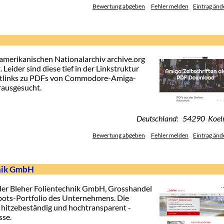
Bewertung abgeben
Fehler melden
Eintrag änd
amerikanischen Nationalarchiv archive.org
Leider sind diese tief in der Linkstruktur
rektlinks zu PDFs von Commodore-Amiga-
rausgesucht.
Deutschland: 54290 Koel
Bewertung abgeben
Fehler melden
Eintrag änd
hnik GmbH
 der Bleher Folientechnik GmbH, Grosshandel
ebots-Portfolio des Unternehmens. Die
, hitzebeständig und hochtransparent -
sse.