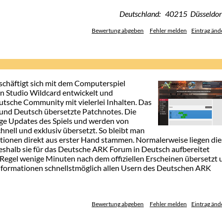
Deutschland: 40215 Düsseldor
Bewertung abgeben
Fehler melden
Eintrag änd
äftigt sich mit dem Computerspiel
on Studio Wildcard entwickelt und
utsche Community mit vielerlei Inhalten. Das
 und Deutsch übersetzte Patchnotes. Die
ge Updates des Spiels und werden von
ll und exklusiv übersetzt. So bleibt man
mationen direkt aus erster Hand stammen. Normalerweise liegen di
weshalb sie für das Deutsche ARK Forum in Deutsch aufbereitet
 Regel wenige Minuten nach dem offiziellen Erscheinen übersetzt 
 Informationen schnellstmöglich allen Usern des Deutschen ARK
Bewertung abgeben
Fehler melden
Eintrag änd