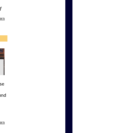
f
ern
ese
und
ern