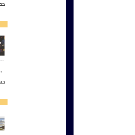
ern
n
ern