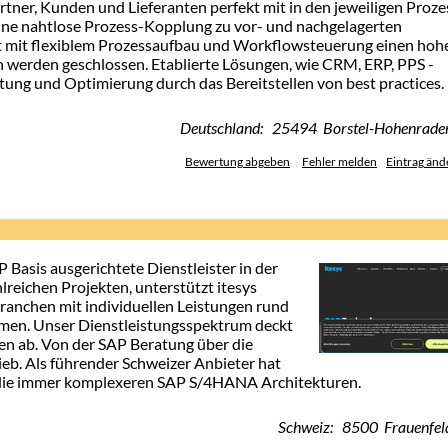
tner, Kunden und Lieferanten perfekt mit in den jeweiligen Proze
eine nahtlose Prozess-Kopplung zu vor- und nachgelagerten
t mit flexiblem Prozessaufbau und Workflowsteuerung einen hoh
 werden geschlossen. Etablierte Lösungen, wie CRM, ERP, PPS -
tung und Optimierung durch das Bereitstellen von best practices.
Deutschland: 25494 Borstel-Hohenrade
Bewertung abgeben
Fehler melden
Eintrag änd
P Basis ausgerichtete Dienstleister in der
hlreichen Projekten, unterstützt itesys
anchen mit individuellen Leistungen rund
men. Unser Dienstleistungsspektrum deckt
en ab. Von der SAP Beratung über die
ieb. Als führender Schweizer Anbieter hat
 die immer komplexeren SAP S/4HANA Architekturen.
Schweiz: 8500 Frauenfel