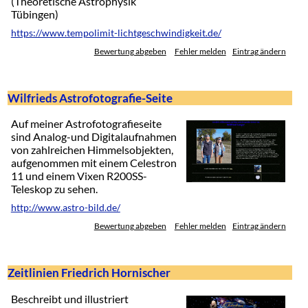
(Theoretische Astrophysik
Tübingen)
https://www.tempolimit-lichtgeschwindigkeit.de/
Bewertung abgeben
Fehler melden
Eintrag ändern
Wilfrieds Astrofotografie-Seite
Auf meiner Astrofotografieseite
sind Analog-und Digitalaufnahmen
von zahlreichen Himmelsobjekten,
aufgenommen mit einem Celestron
11 und einem Vixen R200SS-
Teleskop zu sehen.
http://www.astro-bild.de/
Bewertung abgeben
Fehler melden
Eintrag ändern
Zeitlinien Friedrich Hornischer
Beschreibt und illustriert