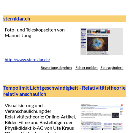
sternklar.ch
Foto- und Teleskopseiten von
Manuel Jung
http://www.sternklar.ch/
Bewertung abgeben
Fehler melden
Eintrag ändern
Tempolimit Lichtgeschwindigkeit - Relativitätstheorie
relativ anschaulich
Visualisierung und
Veranschaulichung der
Relativitätstheorie: Online-Artikel,
Bilder, Filme und Bastelbögen der
Physikdidaktik-AG von Ute Kraus