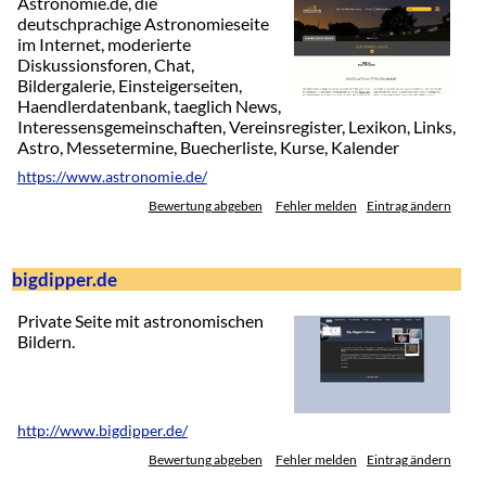
Astronomie.de, die
deutschprachige Astronomieseite
im Internet, moderierte
Diskussionsforen, Chat,
Bildergalerie, Einsteigerseiten,
Haendlerdatenbank, taeglich News,
Interessensgemeinschaften, Vereinsregister, Lexikon, Links,
Astro, Messetermine, Buecherliste, Kurse, Kalender
https://www.astronomie.de/
Bewertung abgeben
Fehler melden
Eintrag ändern
bigdipper.de
Private Seite mit astronomischen
Bildern.
http://www.bigdipper.de/
Bewertung abgeben
Fehler melden
Eintrag ändern