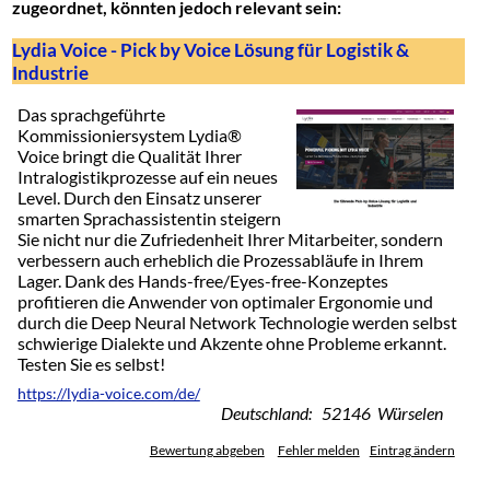
zugeordnet, könnten jedoch relevant sein:
Lydia Voice - Pick by Voice Lösung für Logistik &
Industrie
Das sprachgeführte
Kommissioniersystem Lydia®
Voice bringt die Qualität Ihrer
Intralogistikprozesse auf ein neues
Level. Durch den Einsatz unserer
smarten Sprachassistentin steigern
Sie nicht nur die Zufriedenheit Ihrer Mitarbeiter, sondern
verbessern auch erheblich die Prozessabläufe in Ihrem
Lager. Dank des Hands-free/Eyes-free-Konzeptes
profitieren die Anwender von optimaler Ergonomie und
durch die Deep Neural Network Technologie werden selbst
schwierige Dialekte und Akzente ohne Probleme erkannt.
Testen Sie es selbst!
https://lydia-voice.com/de/
Deutschland: 52146 Würselen
Bewertung abgeben
Fehler melden
Eintrag ändern