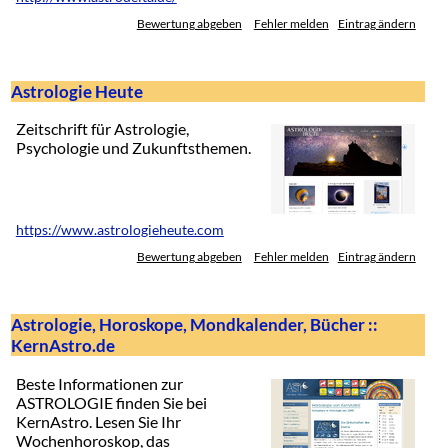
Bewertung abgeben
Fehler melden
Eintrag ändern
Astrologie Heute
Zeitschrift für Astrologie,
Psychologie und Zukunftsthemen.
https://www.astrologieheute.com
Bewertung abgeben
Fehler melden
Eintrag ändern
Astrologie, Horoskope, Mondkalender, Bücher ::
KernAstro.de
Beste Informationen zur
ASTROLOGIE finden Sie bei
KernAstro. Lesen Sie Ihr
Wochenhoroskop, das