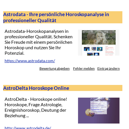
Astrodata - Ihre persönliche Horoskopanalyse in
professioneller Qualität
Astrodata-Horoskopanalysen in
professioneller Qualität. Schenken
Sie Freude mit einem persönlichen
Horoskop und nutzen Sie Ihr
Potenzial.
https://www.astrodata.com/
Bewertung abgeben
Fehler melden
Eintrag ändern
AstroDelta Horoskope Online
AstroDelta - Horoskope online!
Horoskope, Frage Astrologie,
Ereignishoroskop, Deutung der
Beziehung ...
http://www.astrodelta.de/