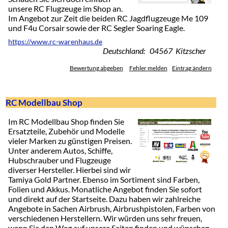
unsere RC Flugzeuge im Shop an.
Im Angebot zur Zeit die beiden RC Jagdflugzeuge Me 109
und F4u Corsair sowie der RC Segler Soaring Eagle.
https://www.rc-warenhaus.de
Deutschland: 04567 Kitzscher
Bewertung abgeben
Fehler melden
Eintrag ändern
RC Modellbau Shop
Im RC Modellbau Shop finden Sie
Ersatzteile, Zubehör und Modelle
vieler Marken zu günstigen Preisen.
Unter anderem Autos, Schiffe,
Hubschrauber und Flugzeuge
diverser Hersteller. Hierbei sind wir
Tamiya Gold Partner. Ebenso im Sortiment sind Farben,
Folien und Akkus. Monatliche Angebot finden Sie sofort
und direkt auf der Startseite. Dazu haben wir zahlreiche
Angebote in Sachen Airbrush, Airbrushpistolen, Farben von
verschiedenen Herstellern. Wir würden uns sehr freuen,
wenn Sie den Weg auf unsere Seiten finden und wünschen