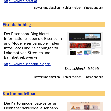
http://www.diecast.at
Bewertung abgeben
Fehler melden
Eintrag ändern
Eisenbahnblog
Der Eisenbahn-Blog bietet
Informationen über die Eisenbahn
und Modelleisenbahn. Sie finden
Infos Fotos und Zeichnungen zu
Lokomotiven, Strecken und
Bahnbetriebswerken.
http://www.eisenbahn-blog.de
Deutschland: 51465
Bewertung abgeben
Fehler melden
Eintrag ändern
Kartonmodellbau
Die Kartonmodellbau-Seite für
Liebhaber der Modelleisenbahn