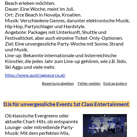
Beach erleben möchten.
Dauer: Eine Woche, meist im Juli.
Ort: Zrce Beach in Novalja, Kroatien.
Musik: Verschiedene Genres, darunter elektronische Musik,
Hip Hop, Partyschlager und Hardstyle.
Angebote: Packages mit Unterkunft, Shuttle und
Festivalticket, aber auch einzelne Ticket-Only-Optionen.
Ziel: Eine unvergessliche Party-Woche mit Sonne, Strand
und Musik.
Line-up: Bekannte internationale und österreichische
Künstler, die jedes Jahr zum Line-up gehören, wie z.B. Sido,
Ski Aggu und viele mehr.
https://www.austriagoeszrce.at/
Bewertung abgeben
Fehler melden
Eintrag ändern
DJs für unvergessliche Events 1st Class Entertainment
Ob klassische Evergreens oder
aktuelle Chart-Hits, ob entspannte
Lounge- oder mitreißende Party-
Musik: Mit dem perfekten Mix,