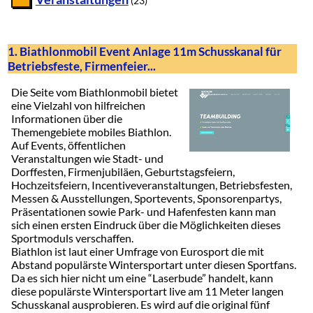
(23)
1. Biathlonmobil Event Anlage 11m Schusskanal für
Betriebsfeste, Firmenfeier...
Die Seite vom Biathlonmobil bietet
eine Vielzahl von hilfreichen
Informationen über die
Themengebiete mobiles Biathlon.
Auf Events, öffentlichen
Veranstaltungen wie Stadt- und
Dorffesten, Firmenjubiläen, Geburtstagsfeiern,
Hochzeitsfeiern, Incentiveveranstaltungen, Betriebsfesten,
Messen & Ausstellungen, Sportevents, Sponsorenpartys,
Präsentationen sowie Park- und Hafenfesten kann man
sich einen ersten Eindruck über die Möglichkeiten dieses
Sportmoduls verschaffen.
Biathlon ist laut einer Umfrage von Eurosport die mit
Abstand populärste Wintersportart unter diesen Sportfans.
Da es sich hier nicht um eine “Laserbude” handelt, kann
diese populärste Wintersportart live am 11 Meter langen
Schusskanal ausprobieren. Es wird auf die original fünf