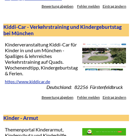
Bewertung abgeben
Fehler melden
Eintrag ändern
Kiddi-Car - Verkehrstraining und Kindergeburtstag
bei München
Kinderveranstaltung Kiddi-Car für
Kinder in und um München -
Spaßiges & lehrreiches
Verkehrstraining auf Quads.
Wochenendtipp, Kindergeburtstag
& Ferien.
https://www.kiddicar.de
Deutschland: 82256 Fürstenfeldbruck
Bewertung abgeben
Fehler melden
Eintrag ändern
Kinder - Armut
Themenportal Kinderarmut,
Kinderschutz und Kinderhilfe