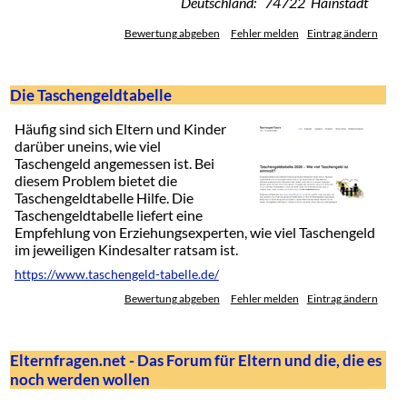
Deutschland: 74722 Hainstadt
Bewertung abgeben
Fehler melden
Eintrag ändern
Die Taschengeldtabelle
Häufig sind sich Eltern und Kinder
darüber uneins, wie viel
Taschengeld angemessen ist. Bei
diesem Problem bietet die
Taschengeldtabelle Hilfe. Die
Taschengeldtabelle liefert eine
Empfehlung von Erziehungsexperten, wie viel Taschengeld
im jeweiligen Kindesalter ratsam ist.
https://www.taschengeld-tabelle.de/
Bewertung abgeben
Fehler melden
Eintrag ändern
Elternfragen.net - Das Forum für Eltern und die, die es
noch werden wollen