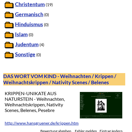
Christentum
(19)
Germanisch
(0)
Hinduismus
(0)
Islam
(0)
Judentum
(4)
Sonstige
(0)
DAS WORT VOM KIND - Weihnachten / Krippen /
Weihnachtskrippen / Nativity Scenes / Belenes
KRIPPEN-UNIKATE AUS
NATURSTEIN - Weihnachten,
Weihnachtskrippen, Nativity
Scenes, Belenes, Pesebre
http://www.hansgruener.de/krippen.htm
Bewertung abgeben
Fehler melden
Eintrag ändern