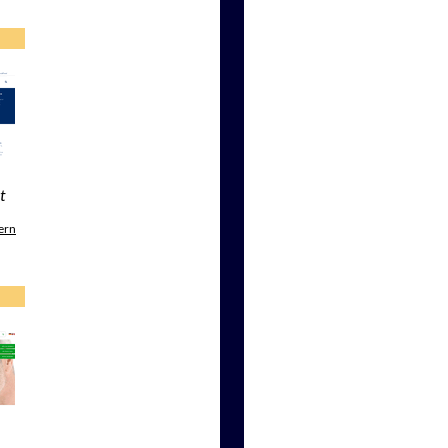
t
ern