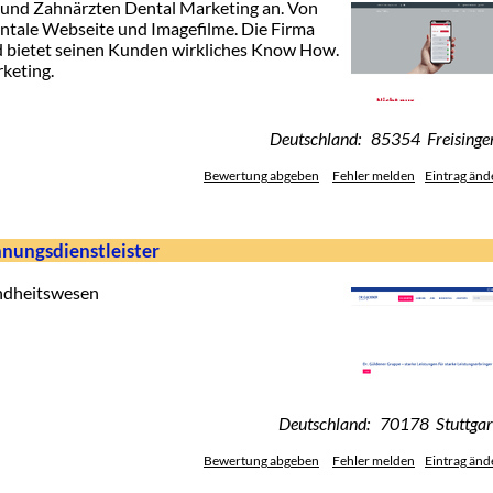
 und Zahnärzten Dental Marketing an. Von
dentale Webseite und Imagefilme. Die Firma
nd bietet seinen Kunden wirkliches Know How.
keting.
Deutschland: 85354 Freisinge
Bewertung abgeben
Fehler melden
Eintrag änd
nungsdienstleister
ndheitswesen
Deutschland: 70178 Stuttgar
Bewertung abgeben
Fehler melden
Eintrag änd