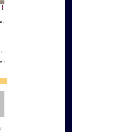
r.
n
ern
g