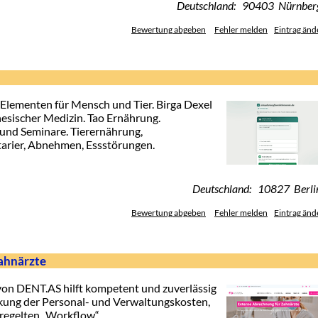
Deutschland: 90403 Nürnber
Bewertung abgeben
Fehler melden
Eintrag änd
Elementen für Mensch und Tier. Birga Dexel
nesischer Medizin. Tao Ernährung.
und Seminare. Tierernährung,
arier, Abnehmen, Essstörungen.
Deutschland: 10827 Berli
Bewertung abgeben
Fehler melden
Eintrag änd
ahnärzte
von DENT.AS hilft kompetent und zuverlässig
nkung der Personal- und Verwaltungskosten,
eregelten „Workflow“.