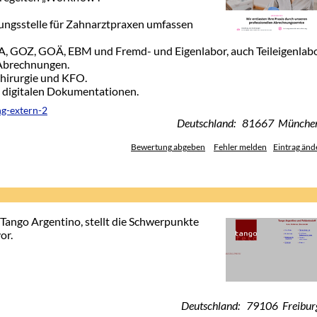
ungsstelle für Zahnarztpraxen umfassen
MA, GOZ, GOÄ, EBM und Fremd- und Eigenlabor, auch Teileigenlabo
Abrechnungen.
hirurgie und KFO.
ei digitalen Dokumentationen.
ng-extern-2
Deutschland: 81667 Münche
Bewertung abgeben
Fehler melden
Eintrag änd
d Tango Argentino, stellt die Schwerpunkte
or.
Deutschland: 79106 Freibur