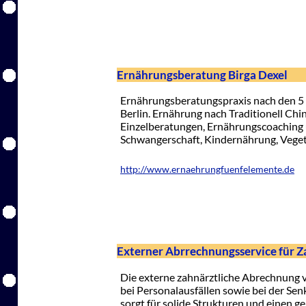
Ernährungsberatung Birga Dexel
Ernährungsberatungspraxis nach den 5 
Berlin. Ernährung nach Traditionell Chi
Einzelberatungen, Ernährungscoaching 
Schwangerschaft, Kindernährung, Veget
http://www.ernaehrungfuenfelemente.de
Externer Abrrechnungsservice für Z
Die externe zahnärztliche Abrechnung 
bei Personalausfällen sowie bei der Se
sorgt für solide Strukturen und einen g