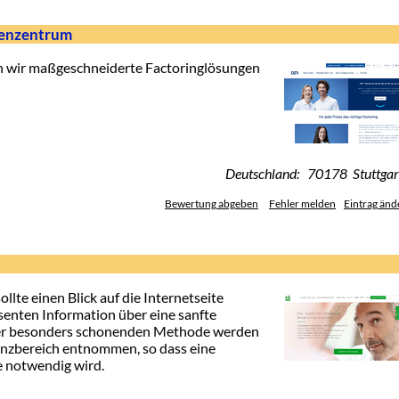
henzentrum
en wir maßgeschneiderte Factoringlösungen
Deutschland: 70178 Stuttgar
Bewertung abgeben
Fehler melden
Eintrag änd
llte einen Blick auf die Internetseite
senten Information über eine sanfte
eser besonders schonenden Methode werden
anzbereich entnommen, so dass eine
se notwendig wird.