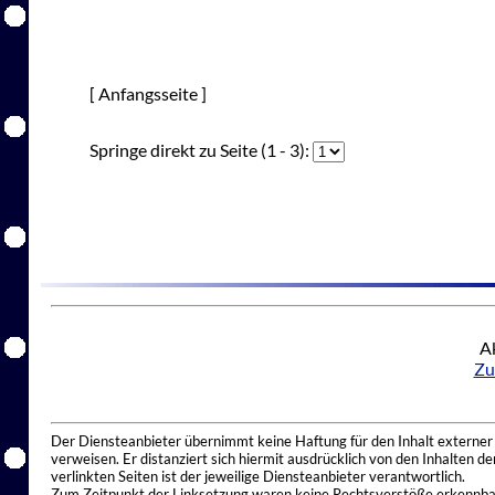
[ Anfangsseite ]
Springe direkt zu Seite (1 - 3):
Ak
Zu
Der Diensteanbieter übernimmt keine Haftung für den Inhalt externer I
verweisen. Er distanziert sich hiermit ausdrücklich von den Inhalten 
verlinkten Seiten ist der jeweilige Diensteanbieter verantwortlich.
Zum Zeitpunkt der Linksetzung waren keine Rechtsverstöße erkennbar.