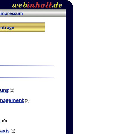
Impressum
nträge
rung
(0)
anagement
(2)
r
(0)
axis
(1)