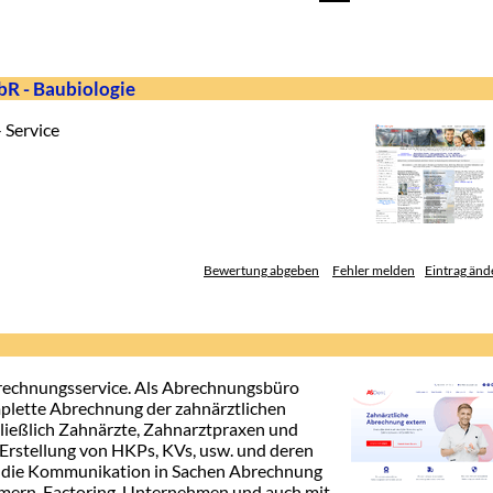
R - Baubiologie
 Service
Bewertung abgeben
Fehler melden
Eintrag änd
brechnungsservice. Als Abrechnungsbüro
mplette Abrechnung der zahnärztlichen
ließlich Zahnärzte, Zahnarztpraxen und
Erstellung von HKPs, KVs, usw. und deren
 die Kommunikation in Sachen Abrechnung
mern, Factoring-Unternehmen und auch mit