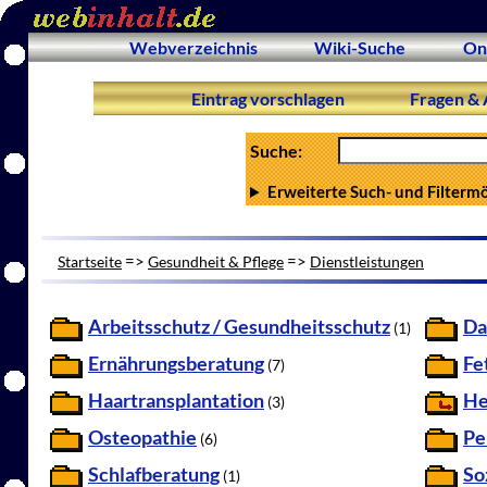
Webverzeichnis
Wiki-Suche
On
Eintrag vorschlagen
Fragen & 
Suche:
Erweiterte Such- und Filterm
=>
=>
Startseite
Gesundheit & Pflege
Dienstleistungen
Arbeitsschutz / Gesundheitsschutz
Da
(1)
Ernährungsberatung
Fe
(7)
Haartransplantation
He
(3)
Osteopathie
Pe
(6)
Schlafberatung
So
(1)