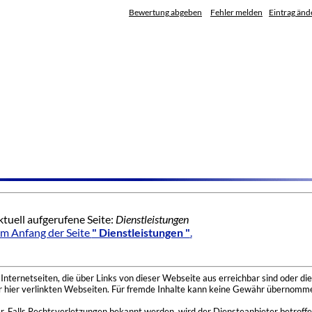
Bewertung abgeben
Fehler melden
Eintrag änd
tuell aufgerufene Seite:
Dienstleistungen
m Anfang der Seite
" Dienstleistungen "
.
nternetseiten, die über Links von dieser Webseite aus erreichbar sind oder die
der hier verlinkten Webseiten. Für fremde Inhalte kann keine Gewähr übernomme
 Falls Rechtsverletzungen bekannt werden, wird der Diensteanbieter betroffe