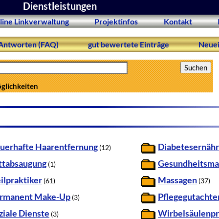
Dienstleistungen
line Linkverwaltung
Projektinfos
Kontakt
Antworten (FAQ)
gut bewertete Einträge
Neuei
öglichkeiten
uerhafte Haarentfernung
Diabetesernäh
(12)
ttabsaugung
Gesundheitsm
(1)
ilpraktiker
Massagen
(61)
(37)
rmanent Make-Up
Pflegegutachte
(3)
ziale Dienste
Wirbelsäulenpr
(3)