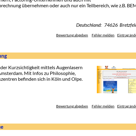
brechnung übernehmen oder auch nur ein Teilbereich, wie z.B. B
Deutschland: 74626 Bretzfel
Bewertung abgeben
Fehler melden
Eintrag änd
ung
der Kurzsichtigkeit mittels Augenlasern
 Amsterdam. Mit Infos zu Philosophie,
zentren befinden sich in Köln und Olpe.
Bewertung abgeben
Fehler melden
Eintrag änd
ie