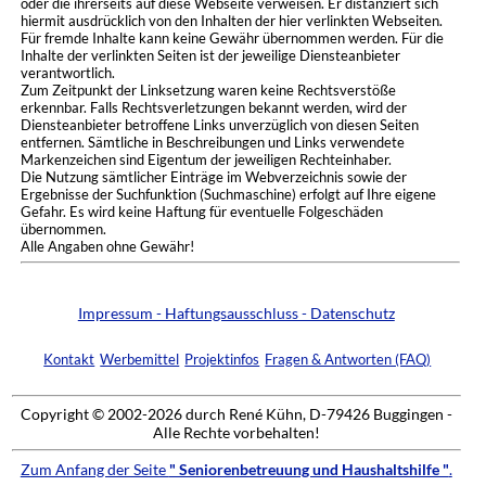
oder die ihrerseits auf diese Webseite verweisen. Er distanziert sich
hiermit ausdrücklich von den Inhalten der hier verlinkten Webseiten.
Für fremde Inhalte kann keine Gewähr übernommen werden. Für die
Inhalte der verlinkten Seiten ist der jeweilige Diensteanbieter
verantwortlich.
Zum Zeitpunkt der Linksetzung waren keine Rechtsverstöße
erkennbar. Falls Rechtsverletzungen bekannt werden, wird der
Diensteanbieter betroffene Links unverzüglich von diesen Seiten
entfernen. Sämtliche in Beschreibungen und Links verwendete
Markenzeichen sind Eigentum der jeweiligen Rechteinhaber.
Die Nutzung sämtlicher Einträge im Webverzeichnis sowie der
Ergebnisse der Suchfunktion (Suchmaschine) erfolgt auf Ihre eigene
Gefahr. Es wird keine Haftung für eventuelle Folgeschäden
übernommen.
Alle Angaben ohne Gewähr!
Impressum - Haftungsausschluss - Datenschutz
Kontakt
Werbemittel
Projektinfos
Fragen & Antworten (FAQ)
Copyright © 2002-2026 durch René Kühn, D-79426 Buggingen -
Alle Rechte vorbehalten!
Zum Anfang der Seite
" Seniorenbetreuung und Haushaltshilfe "
.