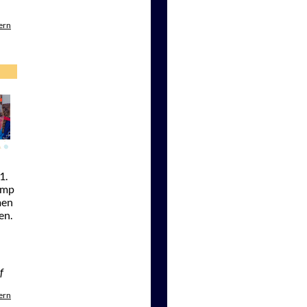
ern
1.
camp
men
en.
f
ern