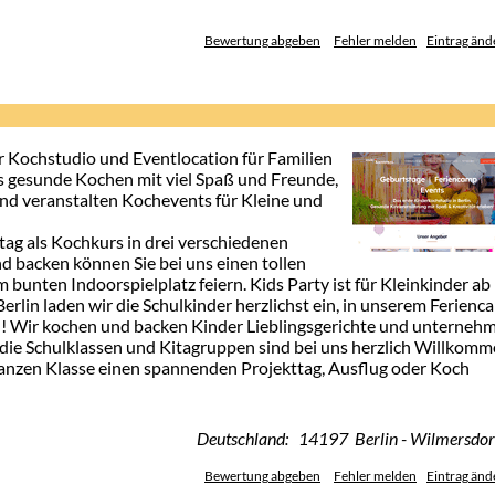
Bewertung abgeben
Fehler melden
Eintrag änd
 Kochstudio und Eventlocation für Familien
as gesunde Kochen mit viel Spaß und Freunde,
nd veranstalten Kochevents für Kleine und
tag als Kochkurs in drei verschiedenen
d backen können Sie bei uns einen tollen
bunten Indoorspielplatz feiern. Kids Party ist für Kleinkinder ab 
Berlin laden wir die Schulkinder herzlichst ein, in unserem Ferien
! Wir kochen und backen Kinder Lieblingsgerichte und unterneh
 die Schulklassen und Kitagruppen sind bei uns herzlich Willkomm
ganzen Klasse einen spannenden Projekttag, Ausflug oder Koch
Deutschland: 14197 Berlin - Wilmersdor
Bewertung abgeben
Fehler melden
Eintrag änd