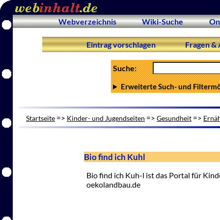
Webverzeichnis
Wiki-Suche
On
Eintrag vorschlagen
Fragen & 
Suche:
Erweiterte Such- und Filterm
=>
=>
=>
Startseite
Kinder- und Jugendseiten
Gesundheit
Ernä
Bio find ich Kuhl
Bio find ich Kuh-l ist das Portal für K
oekolandbau.de