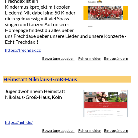
Frechdax ist ein
Kindermusikprojekt mit coolen
Liedern! Mit dabei sind 50 Kinder
die regelmaessig mit viel Spass
singen und tanzen Auf unserer
Homepage findest du alles ueber
uns Frechdaxe ueber unsere Lieder und unsere Konzerte -
Echt Frechdax!!
https://frechdax.cc
Bewertung abgeben
Fehler melden
Eintrag ändern
Heimstatt Nikolaus-Groß-Haus
Jugendwohnheim Heimstatt
Nikolaus-Groß-Haus, Köln
https://ngh.de/
Bewertung abgeben
Fehler melden
Eintrag ändern