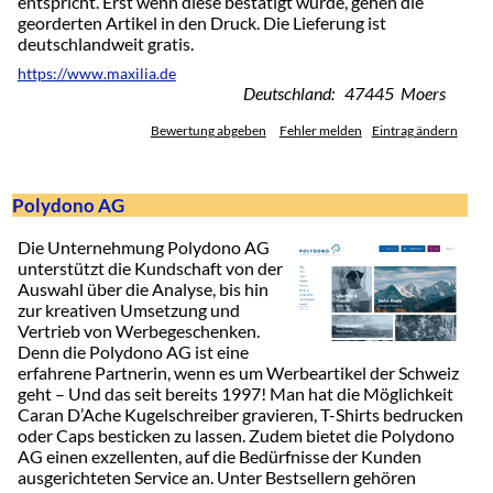
entspricht. Erst wenn diese bestätigt wurde, gehen die
georderten Artikel in den Druck. Die Lieferung ist
deutschlandweit gratis.
https://www.maxilia.de
Deutschland: 47445 Moers
Bewertung abgeben
Fehler melden
Eintrag ändern
Polydono AG
Die Unternehmung Polydono AG
unterstützt die Kundschaft von der
Auswahl über die Analyse, bis hin
zur kreativen Umsetzung und
Vertrieb von Werbegeschenken.
Denn die Polydono AG ist eine
erfahrene Partnerin, wenn es um Werbeartikel der Schweiz
geht – Und das seit bereits 1997! Man hat die Möglichkeit
Caran D’Ache Kugelschreiber gravieren, T-Shirts bedrucken
oder Caps besticken zu lassen. Zudem bietet die Polydono
AG einen exzellenten, auf die Bedürfnisse der Kunden
ausgerichteten Service an. Unter Bestsellern gehören