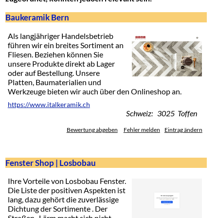
Baukeramik Bern
Als langjähriger Handelsbetrieb
führen wir ein breites Sortiment an
Fliesen. Beziehen können Sie
unsere Produkte direkt ab Lager
oder auf Bestellung. Unsere
Platten, Baumaterialien und
Werkzeuge bieten wir auch über den Onlineshop an.
https://www.italkeramik.ch
Schweiz: 3025 Toffen
Bewertung abgeben
Fehler melden
Eintrag ändern
Fenster Shop | Losbobau
Ihre Vorteile von Losbobau Fenster.
Die Liste der positiven Aspekten ist
lang, dazu gehört die zuverlässige
Dichtung der Sortimente . Der
Straßen- Lärm macht sich nicht