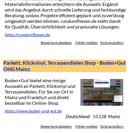
Materialinformationen erleichtern die Auswahl. Ergänzt
wird das Angebot durch schnelle Lieferung und fachkundige
Beratung, sodass Projekte effizient geplant und zuverlässig
umgesetzt werden können. rundumfliesen.de steht damit
für Qualität, Übersichtlichkeit und praxisnahe Lösungen.
https://rundumfliesen.de
Bewertung abgeben
Fehler melden
Eintrag ändern
Parkett, Klickvinyl, Terrassendielen Shop - Boden+Gut
OHG Mainz
Boden+Gut bietet eine riesige
Auswahl an Parkett, Klickvinyl und
Terrassendielen. Für Sie vor Ort in
Mainz und Frankfurt und direkt
bestellbar im Online-Shop.
https://www.boden-und-gut.de
Deutschland: 55128 Mainz
Bewertung abgeben
Fehler melden
Eintrag ändern