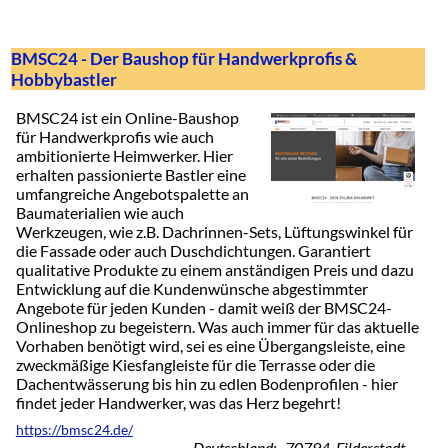
BMSC24 - Der Baushop für Handwerkprofis &
Hobbybastler
BMSC24 ist ein Online-Baushop
für Handwerkprofis wie auch
ambitionierte Heimwerker. Hier
erhalten passionierte Bastler eine
umfangreiche Angebotspalette an
Baumaterialien wie auch
Werkzeugen, wie z.B. Dachrinnen-Sets, Lüftungswinkel für
die Fassade oder auch Duschdichtungen. Garantiert
qualitative Produkte zu einem anständigen Preis und dazu
Entwicklung auf die Kundenwünsche abgestimmter
Angebote für jeden Kunden - damit weiß der BMSC24-
Onlineshop zu begeistern. Was auch immer für das aktuelle
Vorhaben benötigt wird, sei es eine Übergangsleiste, eine
zweckmäßige Kiesfangleiste für die Terrasse oder die
Dachentwässerung bis hin zu edlen Bodenprofilen - hier
findet jeder Handwerker, was das Herz begehrt!
https://bmsc24.de/
Deutschland: 70794 Filderstadt