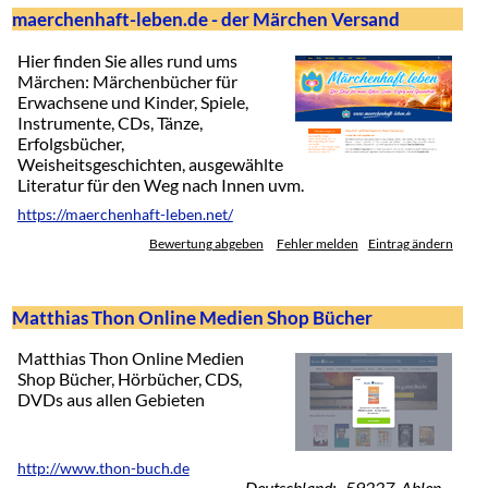
maerchenhaft-leben.de - der Märchen Versand
Hier finden Sie alles rund ums
Märchen: Märchenbücher für
Erwachsene und Kinder, Spiele,
Instrumente, CDs, Tänze,
Erfolgsbücher,
Weisheitsgeschichten, ausgewählte
Literatur für den Weg nach Innen uvm.
https://maerchenhaft-leben.net/
Bewertung abgeben
Fehler melden
Eintrag ändern
Matthias Thon Online Medien Shop Bücher
Matthias Thon Online Medien
Shop Bücher, Hörbücher, CDS,
DVDs aus allen Gebieten
http://www.thon-buch.de
Deutschland: 59227 Ahlen