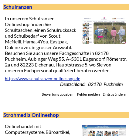
Schulranzen
In unserem Schulranzen
Onlineshop finden Sie
Schultaschen, einen Schulrucksack
und Schulbedarf von Scout,
McNeill, Hama, 4You, Eastpak,
Dakine uvm. in grosser Auswahl.
Besuchen Sie auch unsere Fachgeschäfte in 82178
Puchheim, Aubinger Weg 55, A-5301 Eugendorf, Römerstr.
2a und 82223 Eichenau, Hauptstrasse 5, wo Sie von
unserem Fachpersonal qualifiziert beraten werden.
https://www.schulranzen-onlineshop.de
Deutschland: 82178 Puchheim
Bewertung abgeben
Fehler melden
Eintrag ändern
Strohmedia Onlineshop
Onlinehandel mit
Computersysteme, Büroartikel,