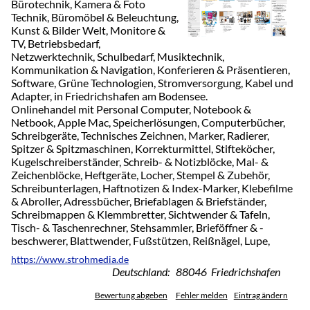
Bürotechnik, Kamera & Foto
Technik, Büromöbel & Beleuchtung,
Kunst & Bilder Welt, Monitore &
TV, Betriebsbedarf,
Netzwerktechnik, Schulbedarf, Musiktechnik,
Kommunikation & Navigation, Konferieren & Präsentieren,
Software, Grüne Technologien, Stromversorgung, Kabel und
Adapter, in Friedrichshafen am Bodensee.
Onlinehandel mit Personal Computer, Notebook &
Netbook, Apple Mac, Speicherlösungen, Computerbücher,
Schreibgeräte, Technisches Zeichnen, Marker, Radierer,
Spitzer & Spitzmaschinen, Korrekturmittel, Stifteköcher,
Kugelschreiberständer, Schreib- & Notizblöcke, Mal- &
Zeichenblöcke, Heftgeräte, Locher, Stempel & Zubehör,
Schreibunterlagen, Haftnotizen & Index-Marker, Klebefilme
& Abroller, Adressbücher, Briefablagen & Briefständer,
Schreibmappen & Klemmbretter, Sichtwender & Tafeln,
Tisch- & Taschenrechner, Stehsammler, Brieföffner & -
beschwerer, Blattwender, Fußstützen, Reißnägel, Lupe,
https://www.strohmedia.de
Deutschland: 88046 Friedrichshafen
Bewertung abgeben
Fehler melden
Eintrag ändern