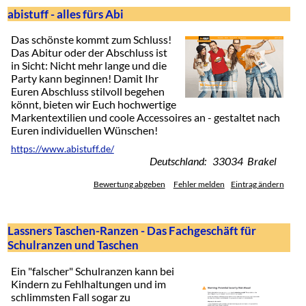
abistuff - alles fürs Abi
Das schönste kommt zum Schluss!
Das Abitur oder der Abschluss ist
in Sicht: Nicht mehr lange und die
Party kann beginnen! Damit Ihr
Euren Abschluss stilvoll begehen
könnt, bieten wir Euch hochwertige
Markentextilien und coole Accessoires an - gestaltet nach
Euren individuellen Wünschen!
https://www.abistuff.de/
Deutschland: 33034 Brakel
Bewertung abgeben
Fehler melden
Eintrag ändern
Lassners Taschen-Ranzen - Das Fachgeschäft für
Schulranzen und Taschen
Ein "falscher" Schulranzen kann bei
Kindern zu Fehlhaltungen und im
schlimmsten Fall sogar zu