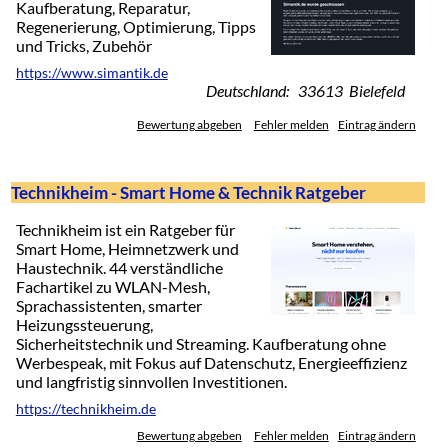
Kaufberatung, Reparatur,
Regenerierung, Optimierung, Tipps
und Tricks, Zubehör
https://www.simantik.de
Deutschland: 33613 Bielefeld
Bewertung abgeben
Fehler melden
Eintrag ändern
Technikheim - Smart Home & Technik Ratgeber
Technikheim ist ein Ratgeber für
Smart Home, Heimnetzwerk und
Haustechnik. 44 verständliche
Fachartikel zu WLAN-Mesh,
Sprachassistenten, smarter
Heizungssteuerung,
Sicherheitstechnik und Streaming. Kaufberatung ohne
Werbespeak, mit Fokus auf Datenschutz, Energieeffizienz
und langfristig sinnvollen Investitionen.
https://technikheim.de
Bewertung abgeben
Fehler melden
Eintrag ändern