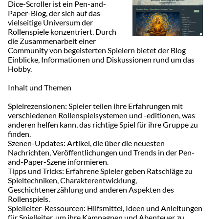
Dice-Scroller ist ein Pen-and-
Paper-Blog, der sich auf das
vielseitige Universum der
Rollenspiele konzentriert. Durch
die Zusammenarbeit einer
Community von begeisterten Spielern bietet der Blog
Einblicke, Informationen und Diskussionen rund um das
Hobby.
Inhalt und Themen
Spielrezensionen: Spieler teilen ihre Erfahrungen mit
verschiedenen Rollenspielsystemen und -editionen, was
anderen helfen kann, das richtige Spiel für ihre Gruppe zu
finden.
Szenen-Updates: Artikel, die über die neuesten
Nachrichten, Veröffentlichungen und Trends in der Pen-
and-Paper-Szene informieren.
Tipps und Tricks: Erfahrene Spieler geben Ratschläge zu
Spieltechniken, Charakterentwicklung,
Geschichtenerzählung und anderen Aspekten des
Rollenspiels.
Spielleiter-Ressourcen: Hilfsmittel, Ideen und Anleitungen
für Spielleiter, um ihre Kampagnen und Abenteuer zu