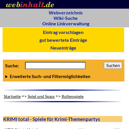
Webverzeichnis
Wiki-Suche
Online Linkverwaltung
Eintrag vorschlagen
gut bewertete Einträge
Neueinträge
Suche:
Erweiterte Such- und Filtermöglichkeiten
=>
=>
Startseite
Spiel und Spass
Rollenspiele
KRIMI total - Spiele für Krimi-Themenpartys