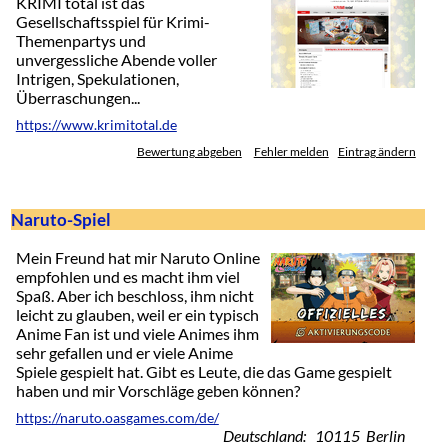
KRIMI total ist das
Gesellschaftsspiel für Krimi-
Themenpartys und
unvergessliche Abende voller
Intrigen, Spekulationen,
Überraschungen...
https://www.krimitotal.de
Bewertung abgeben
Fehler melden
Eintrag ändern
Naruto-Spiel
Mein Freund hat mir Naruto Online
empfohlen und es macht ihm viel
Spaß. Aber ich beschloss, ihm nicht
leicht zu glauben, weil er ein typisch
Anime Fan ist und viele Animes ihm
sehr gefallen und er viele Anime
Spiele gespielt hat. Gibt es Leute, die das Game gespielt
haben und mir Vorschläge geben können?
https://naruto.oasgames.com/de/
Deutschland: 10115 Berlin