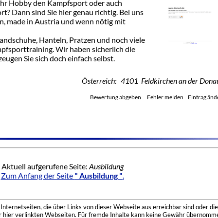
r Ihr Hobby den Kampfsport oder auch
rt? Dann sind Sie hier genau richtig. Bei uns
en, made in Austria und wenn nötig mit
andschuhe, Hanteln, Pratzen und noch viele
pfsporttraining. Wir haben sicherlich die
eugen Sie sich doch einfach selbst.
Österreich: 4101 Feldkirchen an der Dona
Bewertung abgeben
Fehler melden
Eintrag änd
Aktuell aufgerufene Seite:
Ausbildung
Zum Anfang der Seite
" Ausbildung "
.
nternetseiten, die über Links von dieser Webseite aus erreichbar sind oder die
der hier verlinkten Webseiten. Für fremde Inhalte kann keine Gewähr übernomme