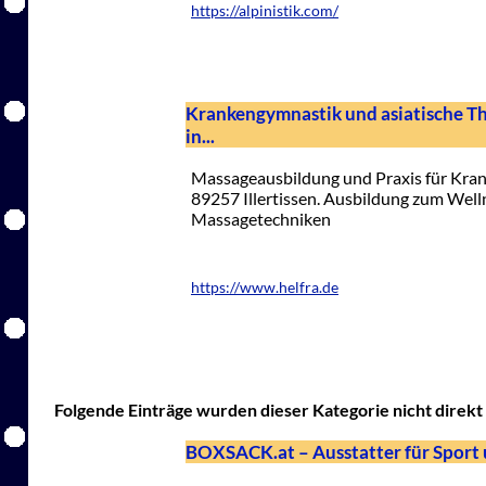
https://alpinistik.com/
Krankengymnastik und asiatische T
in...
Massageausbildung und Praxis für Kran
89257 Illertissen. Ausbildung zum Wel
Massagetechniken
https://www.helfra.de
Folgende Einträge wurden dieser Kategorie nicht direkt 
BOXSACK.at – Ausstatter für Sport