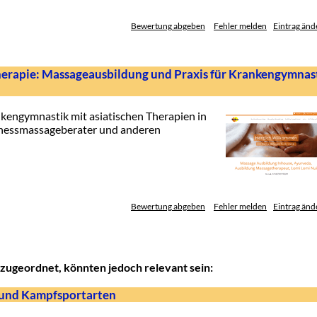
Bewertung abgeben
Fehler melden
Eintrag änd
herapie: Massageausbildung und Praxis für Krankengymnas
kengymnastik mit asiatischen Therapien in
lnessmassageberater und anderen
Bewertung abgeben
Fehler melden
Eintrag änd
zugeordnet, könnten jedoch relevant sein:
 und Kampfsportarten