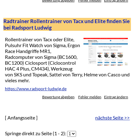
Bewertung abgeben
Fehler melden
Eintrag ändern
Radtrainer Rollentrainer von Tacx und Elite finden Sie
bei Radsport Ludwig
Rollentrainer von Tacx oder Elite,
Pulsuhr Fit Watch von Sigma, Ergon
Race Handgriffe MR1,
Radcomputer von Sigma (BC1600,
BC1200) Ciclosport (Ciclocontrol
HAC 4 Plus, CM434), Werkzeug
von SKS und Topeak, Sattel von Terry, Helme von Casco und
vieles mehr.
https://www.radsport-ludwig.de
Bewertung abgeben
Fehler melden
Eintrag ändern
[ Anfangsseite ]
nächste Seite >>
Springe direkt zu Seite (1 - 2):