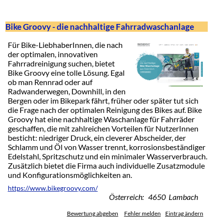
Bike Groovy - die nachhaltige Fahrradwaschanlage
Für Bike-LiebhaberInnen, die nach
der optimalen, innovativen
Fahrradreinigung suchen, bietet
Bike Groovy eine tolle Lösung. Egal
ob man Rennrad oder auf
Radwanderwegen, Downhill, in den
Bergen oder im Bikepark fährt, früher oder später tut sich
die Frage nach der optimalen Reinigung des Bikes auf. Bike
Groovy hat eine nachhaltige Waschanlage für Fahrräder
geschaffen, die mit zahlreichen Vorteilen für NutzerInnen
besticht: niedriger Druck, ein cleverer Abscheider, der
Schlamm und Öl von Wasser trennt, korrosionsbeständiger
Edelstahl, Spritzschutz und ein minimaler Wasserverbrauch.
Zusätzlich bietet die Firma auch individuelle Zusatzmodule
und Konfigurationsmöglichkeiten an.
https://www.bikegroovy.com/
Österreich: 4650 Lambach
Bewertung abgeben
Fehler melden
Eintrag ändern