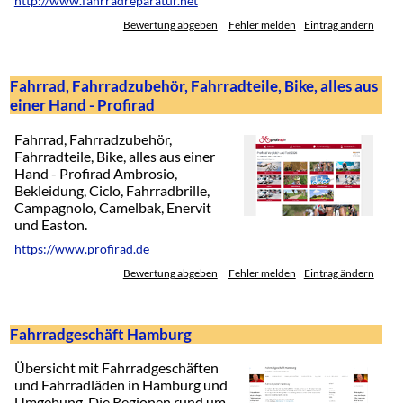
http://www.fahrradreparatur.net
Bewertung abgeben
Fehler melden
Eintrag ändern
Fahrrad, Fahrradzubehör, Fahrradteile, Bike, alles aus
einer Hand - Profirad
Fahrrad, Fahrradzubehör,
Fahrradteile, Bike, alles aus einer
Hand - Profirad Ambrosio,
Bekleidung, Ciclo, Fahrradbrille,
Campagnolo, Camelbak, Enervit
und Easton.
https://www.profirad.de
Bewertung abgeben
Fehler melden
Eintrag ändern
Fahrradgeschäft Hamburg
Übersicht mit Fahrradgeschäften
und Fahrradläden in Hamburg und
Umgebung. Die Regionen rund um