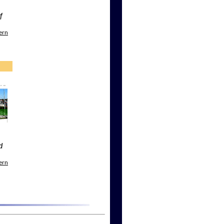
f
ern
d
ern