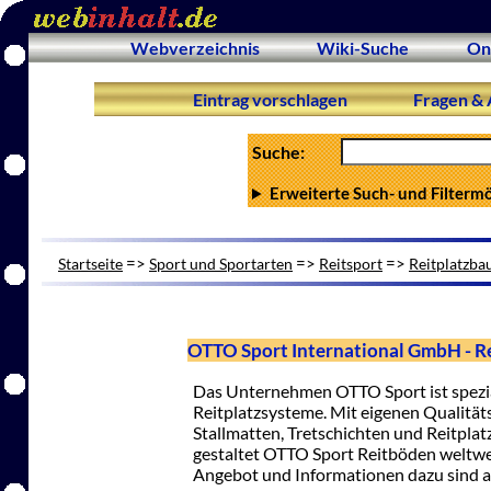
Webverzeichnis
Wiki-Suche
On
Eintrag vorschlagen
Fragen & 
Suche:
Erweiterte Such- und Filterm
=>
=>
=>
Startseite
Sport und Sportarten
Reitsport
Reitplatzba
OTTO Sport International GmbH - R
Das Unternehmen OTTO Sport ist spezial
Reitplatzsysteme. Mit eigenen Qualitä
Stallmatten, Tretschichten und Reitplat
gestaltet OTTO Sport Reitböden weltwe
Angebot und Informationen dazu sind a