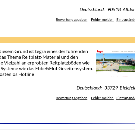
Deutschland: 90518 Altdor
Bewertung abgeben
Fehler melden
Eintrag änd
diesem Grund ist tegra eines der führenden
as Thema Reitplatz-Material und den
ne Vielzahl an erprobten Reitplatzböden wie
-Systeme wie das Ebbe&Flut Gezeitensystem.
kostenlos Hotline
Deutschland: 33729 Bielefel
Bewertung abgeben
Fehler melden
Eintrag änd