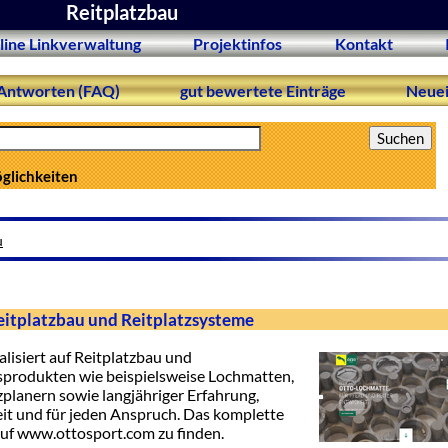
Reitplatzbau
line Linkverwaltung
Projektinfos
Kontakt
Antworten (FAQ)
gut bewertete Einträge
Neuei
öglichkeiten
u
eitplatzbau und Reitplatzsysteme
isiert auf Reitplatzbau und
tsprodukten wie beispielsweise Lochmatten,
zplanern sowie langjähriger Erfahrung,
it und für jeden Anspruch. Das komplette
uf www.ottosport.com zu finden.