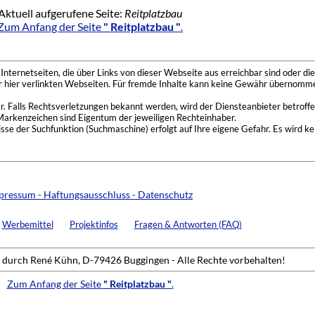
Aktuell aufgerufene Seite:
Reitplatzbau
Zum Anfang der Seite
" Reitplatzbau "
.
nternetseiten, die über Links von dieser Webseite aus erreichbar sind oder die
der hier verlinkten Webseiten. Für fremde Inhalte kann keine Gewähr übernomme
 Falls Rechtsverletzungen bekannt werden, wird der Diensteanbieter betroffe
Markenzeichen sind Eigentum der jeweiligen Rechteinhaber.
se der Suchfunktion (Suchmaschine) erfolgt auf Ihre eigene Gefahr. Es wird ke
pressum - Haftungsausschluss - Datenschutz
Werbemittel
Projektinfos
Fragen & Antworten (FAQ)
durch René Kühn, D-79426 Buggingen - Alle Rechte vorbehalten!
Zum Anfang der Seite
" Reitplatzbau "
.