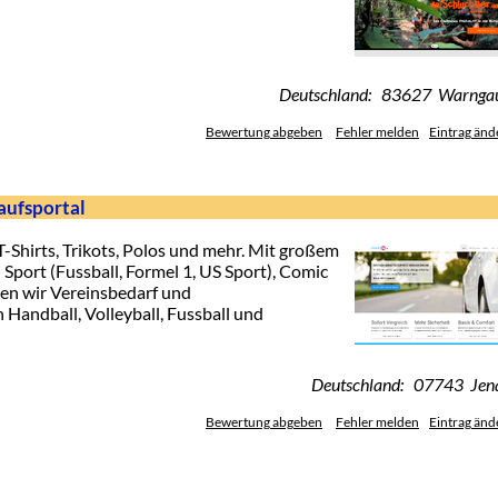
Deutschland: 83627 Warnga
Bewertung abgeben
Fehler melden
Eintrag änd
aufsportal
-Shirts, Trikots, Polos und mehr. Mit großem
Sport (Fussball, Formel 1, US Sport), Comic
en wir Vereinsbedarf und
Handball, Volleyball, Fussball und
Deutschland: 07743 Jen
Bewertung abgeben
Fehler melden
Eintrag änd