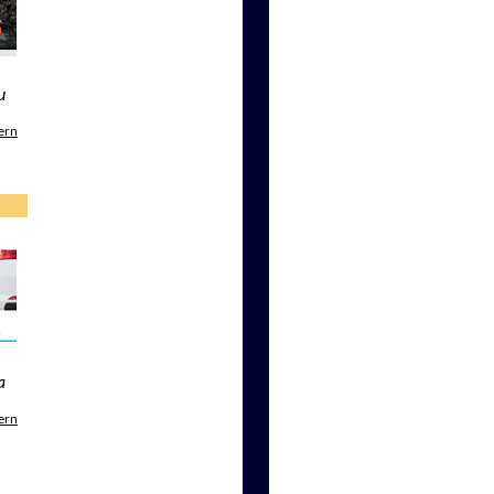
u
ern
a
ern