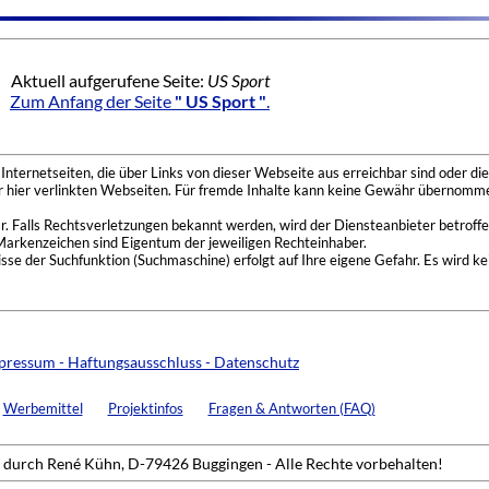
Aktuell aufgerufene Seite:
US Sport
Zum Anfang der Seite
" US Sport "
.
nternetseiten, die über Links von dieser Webseite aus erreichbar sind oder die
der hier verlinkten Webseiten. Für fremde Inhalte kann keine Gewähr übernomme
 Falls Rechtsverletzungen bekannt werden, wird der Diensteanbieter betroffe
Markenzeichen sind Eigentum der jeweiligen Rechteinhaber.
se der Suchfunktion (Suchmaschine) erfolgt auf Ihre eigene Gefahr. Es wird ke
pressum - Haftungsausschluss - Datenschutz
Werbemittel
Projektinfos
Fragen & Antworten (FAQ)
durch René Kühn, D-79426 Buggingen - Alle Rechte vorbehalten!